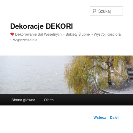
Szuka
Dekoracje DEKORI
Dekorowanie Sal Weselnych ~ Bukiety Ślubne ~ Wystrój Kościoła
~ Wypożyczalnia
Menu
Strona główna
Oferta
Przeskocz
główne
do
Nawigacja
←
Wstecz
Dalej
→
po
tekstu
wpisach