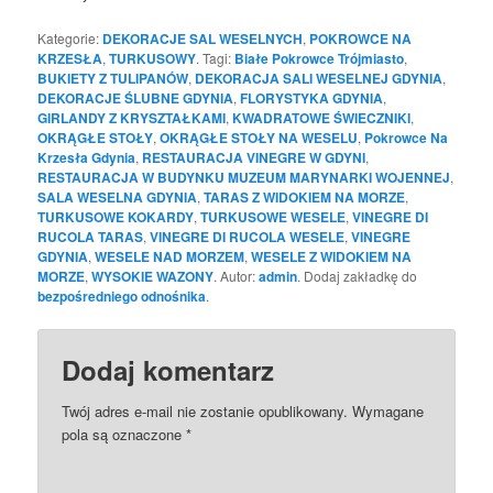
Kategorie:
DEKORACJE SAL WESELNYCH
,
POKROWCE NA
KRZESŁA
,
TURKUSOWY
. Tagi:
Białe Pokrowce Trójmiasto
,
BUKIETY Z TULIPANÓW
,
DEKORACJA SALI WESELNEJ GDYNIA
,
DEKORACJE ŚLUBNE GDYNIA
,
FLORYSTYKA GDYNIA
,
GIRLANDY Z KRYSZTAŁKAMI
,
KWADRATOWE ŚWIECZNIKI
,
OKRĄGŁE STOŁY
,
OKRĄGŁE STOŁY NA WESELU
,
Pokrowce Na
Krzesła Gdynia
,
RESTAURACJA VINEGRE W GDYNI
,
RESTAURACJA W BUDYNKU MUZEUM MARYNARKI WOJENNEJ
,
SALA WESELNA GDYNIA
,
TARAS Z WIDOKIEM NA MORZE
,
TURKUSOWE KOKARDY
,
TURKUSOWE WESELE
,
VINEGRE DI
RUCOLA TARAS
,
VINEGRE DI RUCOLA WESELE
,
VINEGRE
GDYNIA
,
WESELE NAD MORZEM
,
WESELE Z WIDOKIEM NA
MORZE
,
WYSOKIE WAZONY
. Autor:
admin
. Dodaj zakładkę do
bezpośredniego odnośnika
.
Dodaj komentarz
Twój adres e-mail nie zostanie opublikowany.
Wymagane
pola są oznaczone
*