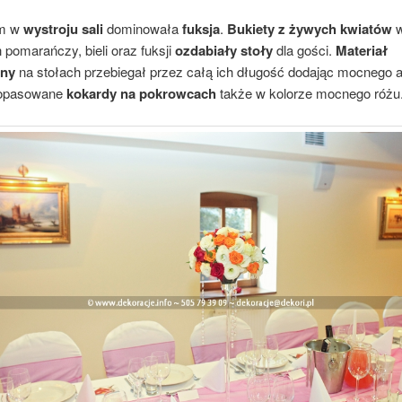
em w
wystroju sali
dominowała
fuksja
.
Bukiety z żywych kwiatów
 pomarańczy, bieli oraz fuksji
ozdabiały stoły
dla gości.
Materiał
jny
na stołach przebiegał przez całą ich długość dodając mocnego 
dopasowane
kokardy na pokrowcach
także w kolorze mocnego różu