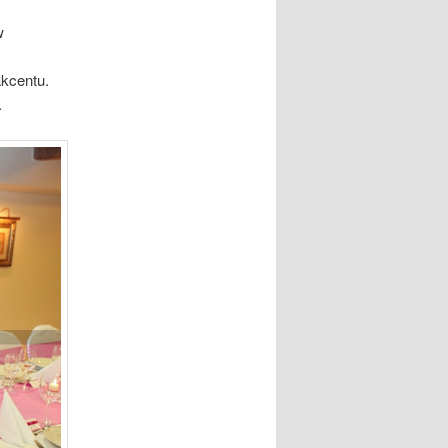
w
akcentu.
.