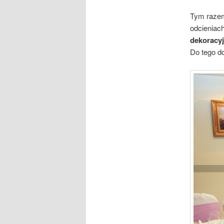
Tym raz
odcieniach
dekoracy
Do tego 