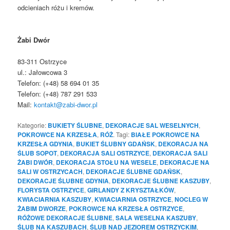
odcieniach różu i kremów.
Żabi Dwór
83-
311 Ostrzyce
ul.: Jałowcowa 3
Telefon: (+48)
58 694 01 35
Telefon: (+48)
787 291 533
Mail:
kontakt@zabi-
dwor.pl
Kategorie:
BUKIETY ŚLUBNE
,
DEKORACJE SAL WESELNYCH
,
POKROWCE NA KRZESŁA
,
RÓŻ
. Tagi:
BIAŁE POKROWCE NA
KRZESŁA GDYNIA
,
BUKIET ŚLUBNY GDAŃSK
,
DEKORACJA NA
ŚLUB SOPOT
,
DEKORACJA SALI OSTRZYCE
,
DEKORACJA SALI
ŻABI DWÓR
,
DEKORACJA STOŁU NA WESELE
,
DEKORACJE NA
SALI W OSTRZYCACH
,
DEKORACJE ŚLUBNE GDAŃSK
,
DEKORACJE ŚLUBNE GDYNIA
,
DEKORACJE ŚLUBNE KASZUBY
,
FLORYSTA OSTRZYCE
,
GIRLANDY Z KRYSZTAŁKÓW
,
KWIACIARNIA KASZUBY
,
KWIACIARNIA OSTRZYCE
,
NOCLEG W
ŻABIM DWORZE
,
POKROWCE NA KRZESŁA OSTRZYCE
,
RÓŻOWE DEKORACJE ŚLUBNE
,
SALA WESELNA KASZUBY
,
ŚLUB NA KASZUBACH
,
ŚLUB NAD JEZIOREM OSTRZYCKIM
,