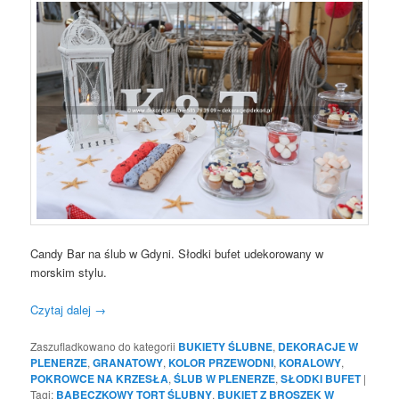
Candy Bar na ślub w Gdyni. Słodki bufet udekorowany w
morskim stylu.
Czytaj dalej
→
Zaszufladkowano do kategorii
BUKIETY ŚLUBNE
,
DEKORACJE W
PLENERZE
,
GRANATOWY
,
KOLOR PRZEWODNI
,
KORALOWY
,
POKROWCE NA KRZESŁA
,
ŚLUB W PLENERZE
,
SŁODKI BUFET
|
Tagi:
BABECZKOWY TORT ŚLUBNY
,
BUKIET Z BROSZEK W