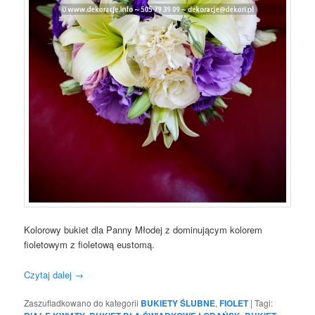
Kolorowy bukiet dla Panny Młodej z dominującym kolorem
fioletowym z fioletową eustomą.
Czytaj dalej
→
Zaszufladkowano do kategorii
BUKIETY ŚLUBNE
,
FIOLET
|
Tagi: