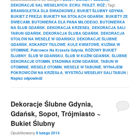
DEKORACJE SAL WESELNYCH
,
ECRU
,
FIOLET
,
RÓŻ
|
Tagi:
BRANSOLETKA DLA ŚWIADKOWEJ
,
BUKIET ŚLUBNY GDYNIA
,
BUKIET Z FREZJI
,
BUKIETY NA STOŁACH GDAŃSK
,
BUKIETY ZE
ŚWIECAMI
,
BUTONIERKA DLA PANA MŁODEGO
,
BUTONIERKA
NA ŚLUB GDAŃSK
,
DEKORACJA KRZESEŁ
,
DEKORACJA SALI
TABUN GDAŃSK
,
DEKORACJA ŚLUBA GDAŃSK
,
DEKORACJA
STOŁÓW NA WESELE W GDAŃSKU
,
DEKORACJE ŚLUBNE
GDAŃSK
,
KOKARDY TIULOWE
,
KULE KWIATOWE
,
KUŹNIA W
OTOMINIE
,
Pokrowce Na Krzesła Gdynia
,
RÓŻOWY BUKIET
ŚLUBNY
,
ŚLUB W GDAŃSKU
,
ŚLUB W KUŹNI GDAŃSK
,
ŚLUBNE
DEKORACJE OTOMIN
,
STADNINA KONI GDAŃSK
,
TABUN W
OTOMINIE
,
WESELE OTOMIN
,
WESELE W TABUNIE
,
WYNAJEM
POKROWCÓW NA KRZESŁA
,
WYSTRÓJ WESELNY SALI TABUN
|
Napisz odpowiedź
Dekoracje Ślubne Gdynia,
Gdańsk, Sopot, Trójmiasto ~
Bukiet Ślubny
Opublikowany
9 lutego 2014