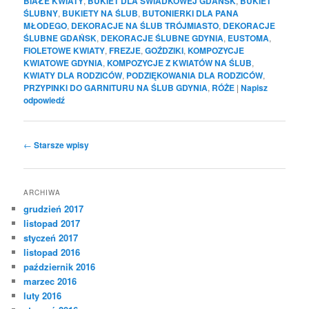
BIAŁE KWIATY
,
BUKIET DLA ŚWIADKOWEJ GDAŃSK
,
BUKIET
ŚLUBNY
,
BUKIETY NA ŚLUB
,
BUTONIERKI DLA PANA
MŁODEGO
,
DEKORACJE NA ŚLUB TRÓJMIASTO
,
DEKORACJE
ŚLUBNE GDAŃSK
,
DEKORACJE ŚLUBNE GDYNIA
,
EUSTOMA
,
FIOLETOWE KWIATY
,
FREZJE
,
GOŹDZIKI
,
KOMPOZYCJE
KWIATOWE GDYNIA
,
KOMPOZYCJE Z KWIATÓW NA ŚLUB
,
KWIATY DLA RODZICÓW
,
PODZIĘKOWANIA DLA RODZICÓW
,
PRZYPINKI DO GARNITURU NA ŚLUB GDYNIA
,
RÓŻE
|
Napisz
odpowiedź
Nawigacja
←
Starsze wpisy
po
wpisach
ARCHIWA
grudzień 2017
listopad 2017
styczeń 2017
listopad 2016
październik 2016
marzec 2016
luty 2016