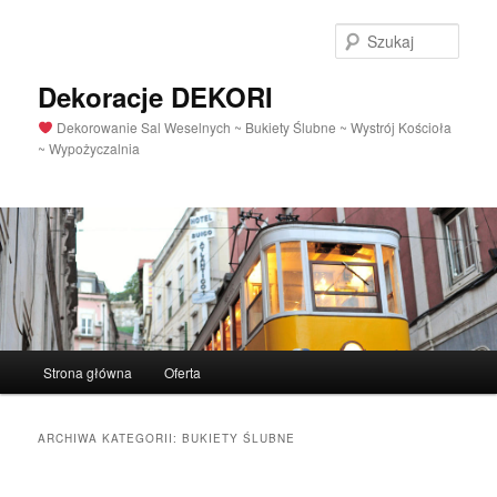
Szuka
Dekoracje DEKORI
Dekorowanie Sal Weselnych ~ Bukiety Ślubne ~ Wystrój Kościoła
~ Wypożyczalnia
Menu
Strona główna
Oferta
Przeskocz
Przeskocz
główne
do
do
ARCHIWA KATEGORII:
BUKIETY ŚLUBNE
tekstu
widgetów