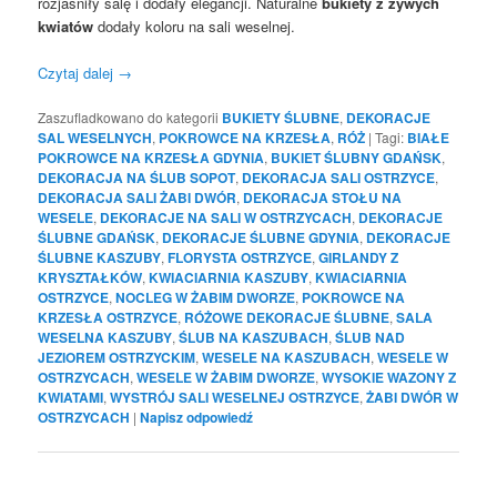
rozjaśniły salę i dodały elegancji. Naturalne
bukiety z żywych
kwiatów
dodały koloru na sali weselnej.
Czytaj dalej
→
Zaszufladkowano do kategorii
BUKIETY ŚLUBNE
,
DEKORACJE
SAL WESELNYCH
,
POKROWCE NA KRZESŁA
,
RÓŻ
|
Tagi:
BIAŁE
POKROWCE NA KRZESŁA GDYNIA
,
BUKIET ŚLUBNY GDAŃSK
,
DEKORACJA NA ŚLUB SOPOT
,
DEKORACJA SALI OSTRZYCE
,
DEKORACJA SALI ŻABI DWÓR
,
DEKORACJA STOŁU NA
WESELE
,
DEKORACJE NA SALI W OSTRZYCACH
,
DEKORACJE
ŚLUBNE GDAŃSK
,
DEKORACJE ŚLUBNE GDYNIA
,
DEKORACJE
ŚLUBNE KASZUBY
,
FLORYSTA OSTRZYCE
,
GIRLANDY Z
KRYSZTAŁKÓW
,
KWIACIARNIA KASZUBY
,
KWIACIARNIA
OSTRZYCE
,
NOCLEG W ŻABIM DWORZE
,
POKROWCE NA
KRZESŁA OSTRZYCE
,
RÓŻOWE DEKORACJE ŚLUBNE
,
SALA
WESELNA KASZUBY
,
ŚLUB NA KASZUBACH
,
ŚLUB NAD
JEZIOREM OSTRZYCKIM
,
WESELE NA KASZUBACH
,
WESELE W
OSTRZYCACH
,
WESELE W ŻABIM DWORZE
,
WYSOKIE WAZONY Z
KWIATAMI
,
WYSTRÓJ SALI WESELNEJ OSTRZYCE
,
ŻABI DWÓR W
OSTRZYCACH
|
Napisz odpowiedź