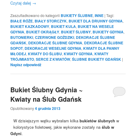
Czytaj dalej
→
Zaszufladkowano do kategorii
BUKIETY ŚLUBNE
,
INNE
|
Tagi:
BIAŁE RÓŻE
,
BIAŁY STORCZYK
,
BUKIET DLA DRUHNY GDYNIA
,
BUKIET KAZKADOWY
,
BUKIET KULA
,
BUKIET NA WESELE
GDYNIA
,
BUKIET OKRĄGŁY
,
BUKIET ŚLUBNY
,
BUKIETY GDYNIA
,
BUTONIERKI
,
CZERWONE GOŹDZIKI
,
DEKORACJE ŚLUBNE
GDAŃSK
,
DEKORACJE ŚLUBNE GDYNIA
,
DEKORACJE ŚLUBNE
SOPOT
,
DEKORACJE WESELNE GDYNIA
,
KWIATY DLA PANNY
MŁODEJ
,
KWIATY DO ŚLUBU
,
KWIATY GDYNIA
,
KWIATY
TRÓJMIASTO
,
SERCE Z KWIATÓW
,
ŚLUBNE BUKIETY GDAŃSK
|
Napisz odpowiedź
Bukiet Ślubny Gdynia ~
Kwiaty na Ślub Gdańsk
Opublikowany
4 grudnia 2013
W dzisiejszym wątku wybrałam kilka
bukietów ślubnych
w
kolorystyce fioletowej, jakie wykonane zostały na
ślub w
Gdyni
.