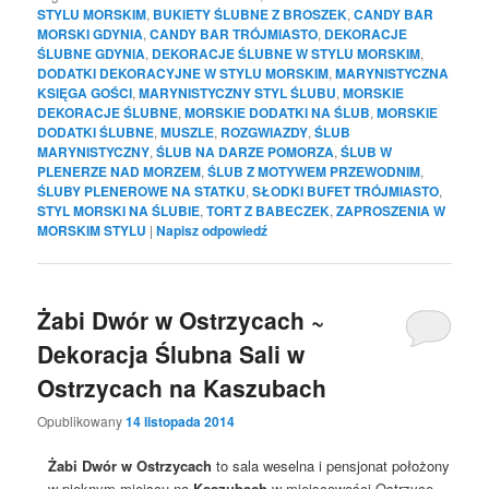
STYLU MORSKIM
,
BUKIETY ŚLUBNE Z BROSZEK
,
CANDY BAR
MORSKI GDYNIA
,
CANDY BAR TRÓJMIASTO
,
DEKORACJE
ŚLUBNE GDYNIA
,
DEKORACJE ŚLUBNE W STYLU MORSKIM
,
DODATKI DEKORACYJNE W STYLU MORSKIM
,
MARYNISTYCZNA
KSIĘGA GOŚCI
,
MARYNISTYCZNY STYL ŚLUBU
,
MORSKIE
DEKORACJE ŚLUBNE
,
MORSKIE DODATKI NA ŚLUB
,
MORSKIE
DODATKI ŚLUBNE
,
MUSZLE
,
ROZGWIAZDY
,
ŚLUB
MARYNISTYCZNY
,
ŚLUB NA DARZE POMORZA
,
ŚLUB W
PLENERZE NAD MORZEM
,
ŚLUB Z MOTYWEM PRZEWODNIM
,
ŚLUBY PLENEROWE NA STATKU
,
SŁODKI BUFET TRÓJMIASTO
,
STYL MORSKI NA ŚLUBIE
,
TORT Z BABECZEK
,
ZAPROSZENIA W
MORSKIM STYLU
|
Napisz odpowiedź
Żabi Dwór w Ostrzycach ~
Dekoracja Ślubna Sali w
Ostrzycach na Kaszubach
Opublikowany
14 listopada 2014
Żabi Dwór w Ostrzycach
to sala weselna i pensjonat położony
w pięknym miejscu na
Kaszubach
w miejscowości Ostrzyce.