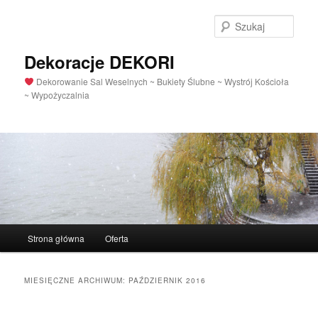
Szuka
Dekoracje DEKORI
Dekorowanie Sal Weselnych ~ Bukiety Ślubne ~ Wystrój Kościoła
~ Wypożyczalnia
Menu
Strona główna
Oferta
Przeskocz
Przeskocz
główne
do
do
MIESIĘCZNE ARCHIWUM:
PAŹDZIERNIK 2016
tekstu
widgetów