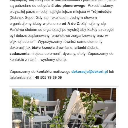
są potrzebne do odbycia
ślubu plenerowego
. Przedstawiamy
przyszłej parze młodej najpiękniejsze miejsca w
Trójmieście
(Gdańsk Sopot Gdynia) i okolicach. Jednym słowem –
organizujemy śluby w plenerze
od A do Z
. Zajmujemy się
Państwa ślubem od organizacji po wystrój aby każdy szczegół
był dobrze zaplanowany, prawidłowo zorganizowany oraz w
pięknej scenerii. Wypożyczamy również same elementy
dekoracji jak
białe krzesła
drewniane,
altanki
ślubne,
zadaszenia
miejsca ceremonii, dywany, stoły. Zapraszamy do
kontaktu z nami – wyślemy ofertę.
Zapraszamy do
kontaktu
mailowego
dekoracje@dekori.pl
lub
telefonicznie:
+48 505 79 39 09