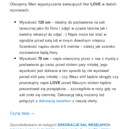
Oferujemy Wam wypożyczenie świecących liter
LOVE
w dwóch
rozmiarach:
Wysokość
120 cm
– idealny do postawienia na sali
tanecznej jako tło filmu i zdjęć w czasie tańców jak i
świetny rekwizyt do zdjęć :-) Napis może też stać w
ogrodzie przed salą lub w innym dowolnym miejscu.
Szerokość napisu około 4-5 metrów – zależy jak szeroko
rozstawione będą litery.
Wysokość
70 cm
– napis stworzony przez z nas z myślą o
postawienie go zaraz przed stołem pary młodej, jego
wysokość jest dobrana w ten sposób by nie wystawał
ponad stół pary młodej – czy Wasz stół będzie okrągły czy
prostokątny napis
LOVE
przed Waszym stołem będzie
prezentował się przepięknie… szczególnie w nocy gdy na
sali zrobi się ciemniej. Dekorację taką możemy też
połączyć z
dekoracją światłem
z naszej oferty.
Czytaj dalej
→
Zaszufladkowano do kategorii
DEKORACJE SAL WESELNYCH
,