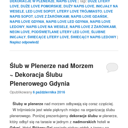
DEKORACJE W PLENERZE
,
NAPIS LOVE
|
Tagi:
DUŻE LITERY
LOVE
,
DUŻE LOVE POMORSKIE
,
DUŻY NAPIS LOVE
,
INICJAŁY NA
WESELE
,
LED LOVE SOPOT
,
LITERY LOVE TRÓJMIASTO
,
LOVE
NAPIS SOPOT
,
LOVE Z ŻARÓWKAMI
,
NAPIS LOVE GDAŃSK
,
NAPIS LOVE GDYNIA
,
NAPIS LOVE LED GDYNIA
,
NAPIS LOVE
LEDOWY
,
NAPIS LOVE NA WESELE
,
NAPIS LOVE Z ŻARÓWKAMI
,
NEON LOVE
,
PODŚWIETLANE LITERY LED LOVE
,
ŚLUBNE
INICJAŁY
,
ŚWIECĄCE LITERY LOVE
,
ŚWIECĄCY NAPIS LEDOWY
|
Napisz odpowiedź
Ślub w Plenerze nad Morzem
~ Dekoracja Ślubu
Plenerowego Gdynia
Opublikowany
6 października 2016
Śluby w plenerze
nad morzem odbywają się coraz częściej.
W trójmieście jest wiele pięknych miejsc na organizację ślubu
plenerowego. Poniżej prezentujemy
dekoracje ślubu
w plenerze,
który odbył się na tarasie w jednym z
nadmorskich
hoteli w
Gdyni
. Hotel
Różany Gaj
posiada piękny widok z tarasu na