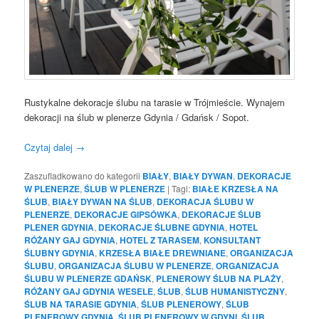
Rustykalne dekoracje ślubu na tarasie w Trójmieście. Wynajem
dekoracji na ślub w plenerze Gdynia / Gdańsk / Sopot.
Czytaj dalej
→
Zaszufladkowano do kategorii
BIAŁY
,
BIAŁY DYWAN
,
DEKORACJE
W PLENERZE
,
ŚLUB W PLENERZE
|
Tagi:
BIAŁE KRZESŁA NA
ŚLUB
,
BIAŁY DYWAN NA ŚLUB
,
DEKORACJA ŚLUBU W
PLENERZE
,
DEKORACJE GIPSÓWKA
,
DEKORACJE ŚLUB
PLENER GDYNIA
,
DEKORACJE ŚLUBNE GDYNIA
,
HOTEL
RÓŻANY GAJ GDYNIA
,
HOTEL Z TARASEM
,
KONSULTANT
ŚLUBNY GDYNIA
,
KRZESŁA BIAŁE DREWNIANE
,
ORGANIZACJA
ŚLUBU
,
ORGANIZACJA ŚLUBU W PLENERZE
,
ORGANIZACJA
ŚLUBU W PLENERZE GDAŃSK
,
PLENEROWY ŚLUB NA PLAŻY
,
RÓŻANY GAJ GDYNIA WESELE
,
ŚLUB
,
ŚLUB HUMANISTYCZNY
,
ŚLUB NA TARASIE GDYNIA
,
ŚLUB PLENEROWY
,
ŚLUB
PLENEROWY GDYNIA
,
ŚLUB PLENEROWY W GDYNI
,
ŚLUB