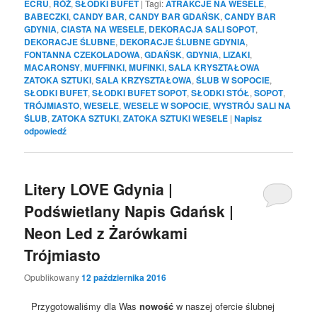
ECRU
,
RÓŻ
,
SŁODKI BUFET
|
Tagi:
ATRAKCJE NA WESELE
,
BABECZKI
,
CANDY BAR
,
CANDY BAR GDAŃSK
,
CANDY BAR
GDYNIA
,
CIASTA NA WESELE
,
DEKORACJA SALI SOPOT
,
DEKORACJE ŚLUBNE
,
DEKORACJE ŚLUBNE GDYNIA
,
FONTANNA CZEKOLADOWA
,
GDAŃSK
,
GDYNIA
,
LIZAKI
,
MACARONSY
,
MUFFINKI
,
MUFINKI
,
SALA KRYSZTAŁOWA
ZATOKA SZTUKI
,
SALA KRZYSZTAŁOWA
,
ŚLUB W SOPOCIE
,
SŁODKI BUFET
,
SŁODKI BUFET SOPOT
,
SŁODKI STÓŁ
,
SOPOT
,
TRÓJMIASTO
,
WESELE
,
WESELE W SOPOCIE
,
WYSTRÓJ SALI NA
ŚLUB
,
ZATOKA SZTUKI
,
ZATOKA SZTUKI WESELE
|
Napisz
odpowiedź
Litery LOVE Gdynia |
Podświetlany Napis Gdańsk |
Neon Led z Żarówkami
Trójmiasto
Opublikowany
12 października 2016
Przygotowaliśmy dla Was
nowość
w naszej ofercie ślubnej