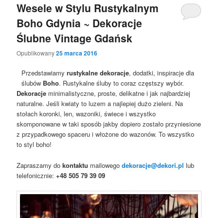
Wesele w Stylu Rustykalnym
Boho Gdynia ~ Dekoracje
Ślubne Vintage Gdańsk
Opublikowany
25 marca 2016
Przedstawiamy
rustykalne dekoracje
, dodatki, inspiracje dla
ślubów
Boho
. Rustykalne śluby to coraz częstszy wybór.
Dekoracje
minimalistyczne, proste, delikatne i jak najbardziej
naturalne. Jeśli kwiaty to luzem a najlepiej dużo zieleni. Na
stołach koronki, len, wazoniki, świece i wszystko
skomponowane w taki sposób jakby dopiero zostało przyniesione
z przypadkowego spaceru i włożone do wazonów. To wszystko
to styl boho!
Zapraszamy do
kontaktu
mailowego
dekoracje@dekori.pl
lub
telefonicznie:
+48 505 79 39 09