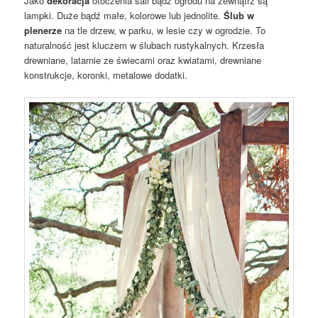
Jako
dekoracja
otoczenia sali bądź ogrodu na zewnątrz są
lampki. Duże bądź małe, kolorowe lub jednolite.
Ślub w
plenerze
na tle drzew, w parku, w lesie czy w ogrodzie. To
naturalność jest kluczem w ślubach rustykalnych. Krzesła
drewniane, latarnie ze świecami oraz kwiatami, drewniane
konstrukcje, koronki, metalowe dodatki.