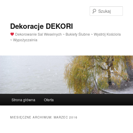
Szuka
Dekoracje DEKORI
Dekorowanie Sal Weselnych ~ Bukiety Ślubne ~ Wystrój Kościoła
~ Wypożyczalnia
Menu
Strona główna
Oferta
Przeskocz
Przeskocz
główne
do
do
MIESIĘCZNE ARCHIWUM:
MARZEC 2016
tekstu
widgetów