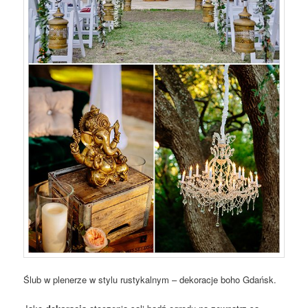
Ślub w plenerze w stylu rustykalnym – dekoracje boho Gdańsk.