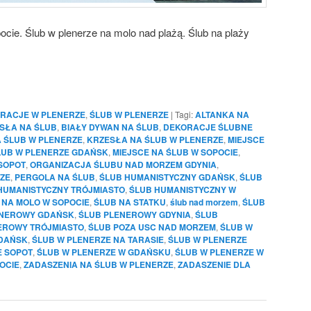
cie. Ślub w plenerze na molo nad plażą. Ślub na plaży
RACJE W PLENERZE
,
ŚLUB W PLENERZE
|
Tagi:
ALTANKA NA
SŁA NA ŚLUB
,
BIAŁY DYWAN NA ŚLUB
,
DEKORACJE ŚLUBNE
 ŚLUB W PLENERZE
,
KRZESŁA NA ŚLUB W PLENERZE
,
MIEJSCE
LUB W PLENERZE GDAŃSK
,
MIEJSCE NA ŚLUB W SOPOCIE
,
SOPOT
,
ORGANIZACJA ŚLUBU NAD MORZEM GDYNIA
,
ZE
,
PERGOLA NA ŚLUB
,
ŚLUB HUMANISTYCZNY GDAŃSK
,
ŚLUB
HUMANISTYCZNY TRÓJMIASTO
,
ŚLUB HUMANISTYCZNY W
 NA MOLO W SOPOCIE
,
ŚLUB NA STATKU
,
ślub nad morzem
,
ŚLUB
ENEROWY GDAŃSK
,
ŚLUB PLENEROWY GDYNIA
,
ŚLUB
EROWY TRÓJMIASTO
,
ŚLUB POZA USC NAD MORZEM
,
ŚLUB W
GDAŃSK
,
ŚLUB W PLENERZE NA TARASIE
,
ŚLUB W PLENERZE
E SOPOT
,
ŚLUB W PLENERZE W GDAŃSKU
,
ŚLUB W PLENERZE W
OCIE
,
ZADASZENIA NA ŚLUB W PLENERZE
,
ZADASZENIE DLA