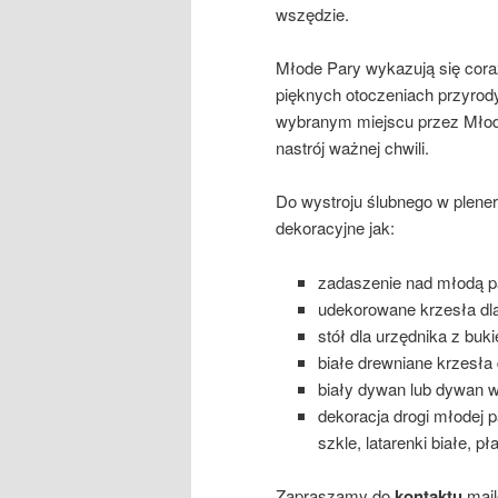
wszędzie.
Młode Pary wykazują się cora
pięknych otoczeniach przyrody
wybranym miejscu przez Młodą 
nastrój ważnej chwili.
Do wystroju ślubnego w plene
dekoracyjne jak:
zadaszenie nad młodą par
udekorowane krzesła dla
stół dla urzędnika z bu
białe drewniane krzesła 
biały dywan lub dywan w
dekoracja drogi młodej p
szkle, latarenki białe, p
Zapraszamy do
kontaktu
mai