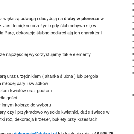
z większą odwagą i decydują na
śluby w plenerze
w
. Jest to piękne przeżycie gdy ślub odbywa się w
Parę, dekoracje ślubne podkreślają ich charakter i
rze najczęściej wykorzystujemy takie elementy
ą uraz urzędnikiem ( altanka ślubna ) lub pergola
 młodej pary i świadków
kietem kwiatów oraz godłem
dla gości
 innym kolorze do wyboru
ary czyli przykładowo wysokie kwietniki, duże świece w
łatki róż, dekoracja krzeseł, bukiety przy krzesłach
lowego
dekoracje@dekori.pl
lub telefonicznie:
+48 505 79