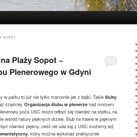
Y SOPOT
 na Plaży Sopot ~
ubu Plenerowego w Gdyni
 w parku to już nie tylko marzenie jak z bajki. Takie
śluby
az częściej.
Organizacja ślubu w plenerze
nad morzem
ub plenerowy poza USC może odbyć się również na statku, na
fie wśród natury pięknych drzew. Ślub na trawie w pięknym
 być również piękny. Jeśli nie uda się z USC możemy też
umanistyczny
, który można wykonać praktycznie