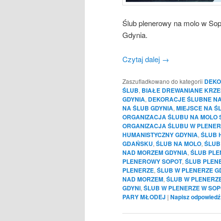
Ślub plenerowy na molo w Sopo
Gdynia.
Czytaj dalej
→
Zaszufladkowano do kategorii
DEKO
ŚLUB
,
BIAŁE DREWANIANE KRZE
GDYNIA
,
DEKORACJE ŚLUBNE NA
NA ŚLUB GDYNIA
,
MIEJSCE NA Ś
ORGANIZACJA ŚLUBU NA MOLO 
ORGANIZACJA ŚLUBU W PLENER
HUMANISTYCZNY GDYNIA
,
ŚLUB 
GDAŃSKU
,
ŚLUB NA MOLO
,
ŚLUB
NAD MORZEM GDYNIA
,
ŚLUB PL
PLENEROWY SOPOT
,
ŚLUB PLEN
PLENERZE
,
ŚLUB W PLENERZE 
NAD MORZEM
,
ŚLUB W PLENERZ
GDYNI
,
ŚLUB W PLENERZE W SOP
PARY MŁODEJ
|
Napisz odpowiedź