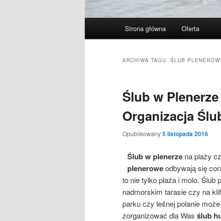
Menu
Strona główna
Oferta
Przeskocz
Przeskocz
główne
do
do
ARCHIWA TAGU:
ŚLUB PLENEROW
tekstu
widgetów
Ślub w Plenerze
Organizacja Śl
Opublikowany
5 listopada 2016
Ślub w plenerze
na plaży czy
plenerowe
odbywają się cor
to nie tylko plaża i molo. Śl
nadmorskim tarasie czy na kli
parku czy leśnej polanie może
zorganizować dla Was
ślub h