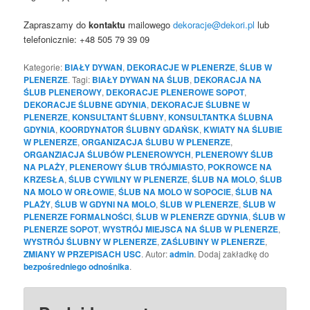
Zapraszamy do
kontaktu
mailowego
dekoracje@dekori.pl
lub
telefonicznie: +48 505 79 39 09
Kategorie:
BIAŁY DYWAN
,
DEKORACJE W PLENERZE
,
ŚLUB W
PLENERZE
. Tagi:
BIAŁY DYWAN NA ŚLUB
,
DEKORACJA NA
ŚLUB PLENEROWY
,
DEKORACJE PLENEROWE SOPOT
,
DEKORACJE ŚLUBNE GDYNIA
,
DEKORACJE ŚLUBNE W
PLENERZE
,
KONSULTANT ŚLUBNY
,
KONSULTANTKA ŚLUBNA
GDYNIA
,
KOORDYNATOR ŚLUBNY GDAŃSK
,
KWIATY NA ŚLUBIE
W PLENERZE
,
ORGANIZACJA ŚLUBU W PLENERZE
,
ORGANZIACJA ŚLUBÓW PLENEROWYCH
,
PLENEROWY ŚLUB
NA PLAŻY
,
PLENEROWY ŚLUB TRÓJMIASTO
,
POKROWCE NA
KRZESŁA
,
ŚLUB CYWILNY W PLENERZE
,
ŚLUB NA MOLO
,
ŚLUB
NA MOLO W ORŁOWIE
,
ŚLUB NA MOLO W SOPOCIE
,
ŚLUB NA
PLAŻY
,
ŚLUB W GDYNI NA MOLO
,
ŚLUB W PLENERZE
,
ŚLUB W
PLENERZE FORMALNOŚCI
,
ŚLUB W PLENERZE GDYNIA
,
ŚLUB W
PLENERZE SOPOT
,
WYSTRÓJ MIEJSCA NA ŚLUB W PLENERZE
,
WYSTRÓJ ŚLUBNY W PLENERZE
,
ZAŚLUBINY W PLENERZE
,
ZMIANY W PRZEPISACH USC
. Autor:
admin
. Dodaj zakładkę do
bezpośredniego odnośnika
.