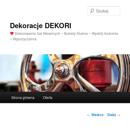
Szuka
Dekoracje DEKORI
Dekorowanie Sal Weselnych ~ Bukiety Ślubne ~ Wystrój Kościoła
~ Wypożyczalnia
Menu
Strona główna
Oferta
Przeskocz
główne
do
Nawigacja
←
Wstecz
Dalej
→
po
tekstu
wpisach