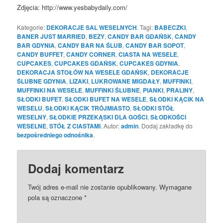
Zdjęcia: http://www.yesbabydaily.com/
Kategorie:
DEKORACJE SAL WESELNYCH
. Tagi:
BABECZKI
,
BANER JUST MARRIED
,
BEZY
,
CANDY BAR GDAŃSK
,
CANDY
BAR GDYNIA
,
CANDY BAR NA ŚLUB
,
CANDY BAR SOPOT
,
CANDY BUFFET
,
CANDY CORNER
,
CIASTA NA WESELE
,
CUPCAKES
,
CUPCAKES GDAŃSK
,
CUPCAKES GDYNIA
,
DEKORACJA STOŁÓW NA WESELE GDAŃSK
,
DEKORACJE
ŚLUBNE GDYNIA
,
LIZAKI
,
LUKROWANE MIGDAŁY
,
MUFFINKI
,
MUFFINKI NA WESELE
,
MUFFINKI ŚLUBNE
,
PIANKI
,
PRALINY
,
SŁODKI BUFET
,
SŁODKI BUFET NA WESELE
,
SŁODKI KĄCIK NA
WESELU
,
SŁODKI KĄCIK TRÓJMIASTO
,
SŁODKI STÓŁ
WESELNY
,
SŁODKIE PRZEKĄSKI DLA GOŚCI
,
SŁODKOŚCI
WESELNE
,
STÓŁ Z CIASTAMI
. Autor:
admin
. Dodaj zakładkę do
bezpośredniego odnośnika
.
Dodaj komentarz
Twój adres e-mail nie zostanie opublikowany.
Wymagane
pola są oznaczone
*