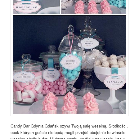
Candy Bar Gdynia Gdańsk ożywi Twoją salę weselną. Słodkości,
obok których goście nie będą mogli przejść obojętnie to właśnie
weselny słodki bufet. Ulubione pianki, muffinki na wesele, lizaki,