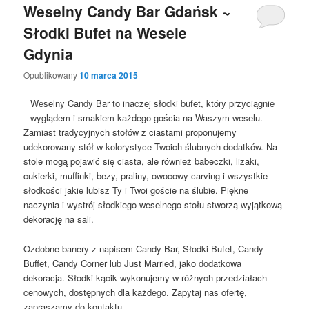
Weselny Candy Bar Gdańsk ~
Słodki Bufet na Wesele
Gdynia
Opublikowany
10 marca 2015
Weselny Candy Bar to inaczej słodki bufet, który przyciągnie
wyglądem i smakiem każdego gościa na Waszym weselu.
Zamiast tradycyjnych stołów z ciastami proponujemy
udekorowany stół w kolorystyce Twoich ślubnych dodatków. Na
stole mogą pojawić się ciasta, ale również babeczki, lizaki,
cukierki, muffinki, bezy, praliny, owocowy carving i wszystkie
słodkości jakie lubisz Ty i Twoi goście na ślubie. Piękne
naczynia i wystrój słodkiego weselnego stołu stworzą wyjątkową
dekorację na sali.
Ozdobne banery z napisem Candy Bar, Słodki Bufet, Candy
Buffet, Candy Corner lub Just Married, jako dodatkowa
dekoracja. Słodki kącik wykonujemy w różnych przedziałach
cenowych, dostępnych dla każdego. Zapytaj nas ofertę,
zapraszamy do kontaktu.