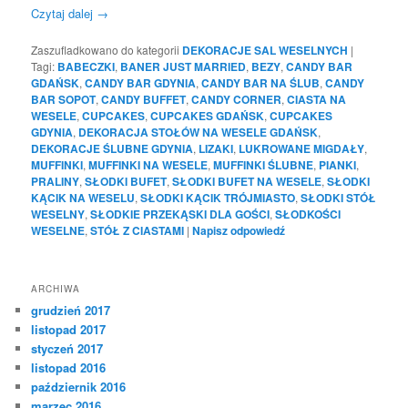
Czytaj dalej
→
Zaszufladkowano do kategorii
DEKORACJE SAL WESELNYCH
|
Tagi:
BABECZKI
,
BANER JUST MARRIED
,
BEZY
,
CANDY BAR
GDAŃSK
,
CANDY BAR GDYNIA
,
CANDY BAR NA ŚLUB
,
CANDY
BAR SOPOT
,
CANDY BUFFET
,
CANDY CORNER
,
CIASTA NA
WESELE
,
CUPCAKES
,
CUPCAKES GDAŃSK
,
CUPCAKES
GDYNIA
,
DEKORACJA STOŁÓW NA WESELE GDAŃSK
,
DEKORACJE ŚLUBNE GDYNIA
,
LIZAKI
,
LUKROWANE MIGDAŁY
,
MUFFINKI
,
MUFFINKI NA WESELE
,
MUFFINKI ŚLUBNE
,
PIANKI
,
PRALINY
,
SŁODKI BUFET
,
SŁODKI BUFET NA WESELE
,
SŁODKI
KĄCIK NA WESELU
,
SŁODKI KĄCIK TRÓJMIASTO
,
SŁODKI STÓŁ
WESELNY
,
SŁODKIE PRZEKĄSKI DLA GOŚCI
,
SŁODKOŚCI
WESELNE
,
STÓŁ Z CIASTAMI
|
Napisz odpowiedź
ARCHIWA
grudzień 2017
listopad 2017
styczeń 2017
listopad 2016
październik 2016
marzec 2016