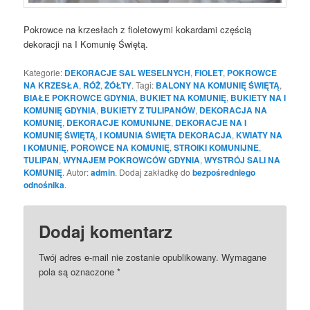
Pokrowce na krzesłach z fioletowymi kokardami częścią
dekoracji na I Komunię Świętą.
Kategorie:
DEKORACJE SAL WESELNYCH
,
FIOLET
,
POKROWCE
NA KRZESŁA
,
RÓŻ
,
ŻÓŁTY
. Tagi:
BALONY NA KOMUNIĘ ŚWIĘTĄ
,
BIAŁE POKROWCE GDYNIA
,
BUKIET NA KOMUNIĘ
,
BUKIETY NA I
KOMUNIĘ GDYNIA
,
BUKIETY Z TULIPANÓW
,
DEKORACJA NA
KOMUNIĘ
,
DEKORACJE KOMUNIJNE
,
DEKORACJE NA I
KOMUNIĘ ŚWIĘTĄ
,
I KOMUNIA ŚWIĘTA DEKORACJA
,
KWIATY NA
I KOMUNIĘ
,
POROWCE NA KOMUNIĘ
,
STROIKI KOMUNIJNE
,
TULIPAN
,
WYNAJEM POKROWCÓW GDYNIA
,
WYSTRÓJ SALI NA
KOMUNIĘ
. Autor:
admin
. Dodaj zakładkę do
bezpośredniego
odnośnika
.
Dodaj komentarz
Twój adres e-mail nie zostanie opublikowany.
Wymagane
pola są oznaczone
*