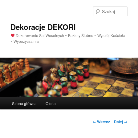
Szuka
Dekoracje DEKORI
Dekorowanie Sal Weselnych ~ Bukiety Ślubne ~ Wystrój Kościoła
~ Wypożyczalnia
Menu
Strona główna
Oferta
Przeskocz
główne
do
Nawigacja
←
Wstecz
Dalej
→
po
tekstu
wpisach