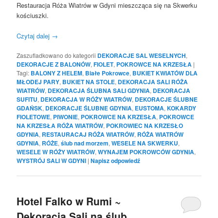
Restauracja Róża Wiatrów w Gdyni mieszcząca się na Skwerku
kościuszki.
Czytaj dalej
→
Zaszufladkowano do kategorii
DEKORACJE SAL WESELNYCH
,
DEKORACJE Z BALONÓW
,
FIOLET
,
POKROWCE NA KRZESŁA
|
Tagi:
BALONY Z HELEM
,
Białe Pokrowce
,
BUKIET KWIATÓW DLA
MŁODEJ PARY
,
BUKIET NA STOLE
,
DEKORACJA SALI RÓŻA
WIATRÓW
,
DEKORACJA ŚLUBNA SALI GDYNIA
,
DEKORACJA
SUFITU
,
DEKORACJA W RÓŻY WIATRÓW
,
DEKORACJE ŚLUBNE
GDAŃSK
,
DEKORACJE ŚLUBNE GDYNIA
,
EUSTOMA
,
KOKARDY
FIOLETOWE
,
PIWONIE
,
POKROWCE NA KRZESŁA
,
POKROWCE
NA KRZESŁA RÓŻA WIATRÓW
,
POKROWIEC NA KRZESŁO
GDYNIA
,
RESTAURACAJ RÓŻA WIATRÓW
,
RÓŻA WIATRÓW
GDYNIA
,
RÓŻE
,
ślub nad morzem
,
WESELE NA SKWERKU
,
WESELE W RÓŻY WIATRÓW
,
WYNAJEM POKROWCÓW GDYNIA
,
WYSTRÓJ SALI W GDYNI
|
Napisz odpowiedź
Hotel Falko w Rumi ~
Dekoracja Sali na ślub