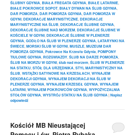
ŚLUBNY GDYNIA
,
BIAŁA FREGATA GDYNIA
,
BIAŁE LATARNIE
,
BIAŁE POKROWCE SOPOT
,
BIAŁY DYWAN NA ŚLUB GDYNIA
,
DAR POMORZA
,
DAR POMORZA GDYNIA
,
DAR POMORZA W
GDYNI
,
DEKORACJE MARYNISTYCZNE
,
DEKORACJE
MARYNISTYCZNE NA ŚLUB
,
DEKORACJE ŚLUBNE GDYNIA
,
DEKORACJE ŚLUBNE NAD MORZEM
,
DEKORACJE ŚLUBNE W
KOŚCIELE W GDYNI
,
DEKORACJE ŚLUBNE W PLENERZE
GDYNIA
,
GODŁO NA ŚLUB W PLENERZE GDYNIA
,
LATARYNKI NA
ŚWIECE
,
MORSKI ŚLUB W GDYNI
,
MUSZLE
,
MUZEUM DAR
POMORZA GDYNIA
,
Pokrowce Na Krzesła Gdynia
,
POMPONY
TIULOWE GDYNIA
,
ROZGWIAZDY
,
ŚLUB NA DARZE POMORZA
,
ŚLUB NA MORZU W GDYNI
,
ślub nad morzem
,
ŚLUB W PLENERZE
NA STATKU
,
STÓŁ DLA URZĘDNIKA
,
STYL MARYNISTYCZNY NA
ŚLUB
,
WSTĄŻKI SATYNOWE NA KRZESŁACH
,
WYNAJEM
DEKORACJI GDYNIA
,
WYNAJEM DEKORACJI NA ŚLUB W
PLENERZE GDYNIA
,
WYNAJEM KRZESEŁ GDYNIA
,
WYNAJEM
LATARNI
,
WYNAJEM POKROWCÓW GDYNIA
,
WYPOŻYCZALNIA
STOŁÓW GDYNIA
,
WYSTRÓJ STATKU NA ŚLUB GDYNIA
|
Napisz
odpowiedź
Kościół MB Nieustającej
Pomocy i św. Piotra Rybaka