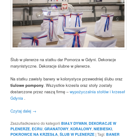
Ślub w plenerze na statku dar Pomorza w Gdyni. Dekoracje
marynistyczne. Dekoracje ślubne w plenerze.
Na statku zawisły banery w kolorystyce przewodniej ślubu oraz
tiulowe pompony
. Wszystkie krzesła oraz stoły zostały
dostarczone przez naszą firmę –
wypożyczalnia stołów i krzeseł
Gdynia
.
Czytaj dalej
→
Zaszufladkowano do kategorii
BIAŁY DYWAN
,
DEKORACJE W
PLENERZE
,
ECRU
,
GRANATOWY
,
KORALOWY
,
NIEBIESKI
,
POKROWCE NA KRZESŁA
,
ŚLUB W PLENERZE
|
Tagi:
BANER