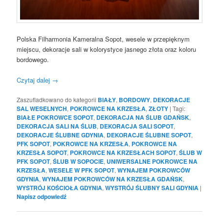
Polska Filharmonia Kameralna Sopot, wesele w przepięknym
miejscu, dekoracje sali w kolorystyce jasnego złota oraz koloru
bordowego.
Czytaj dalej
→
Zaszufladkowano do kategorii
BIAŁY
,
BORDOWY
,
DEKORACJE
SAL WESELNYCH
,
POKROWCE NA KRZESŁA
,
ZŁOTY
|
Tagi:
BIAŁE POKROWCE SOPOT
,
DEKORACJA NA ŚLUB GDAŃSK
,
DEKORACJA SALI NA ŚLUB
,
DEKORACJA SALI SOPOT
,
DEKORACJE ŚLUBNE GDYNIA
,
DEKORACJE ŚLUBNE SOPOT
,
PFK SOPOT
,
POKROWCE NA KRZESŁA
,
POKROWCE NA
KRZESŁA SOPOT
,
POKROWCE NA KRZESŁACH SOPOT
,
ŚLUB W
PFK SOPOT
,
ŚLUB W SOPOCIE
,
UNIWERSALNE POKROWCE NA
KRZESŁA
,
WESELE W PFK SOPOT
,
WYNAJEM POKROWCÓW
GDYNIA
,
WYNAJEM POKROWCÓW NA KRZESŁA GDAŃSK
,
WYSTRÓJ KOŚCIOŁA GDYNIA
,
WYSTRÓJ ŚLUBNY SALI GDYNIA
|
Napisz odpowiedź