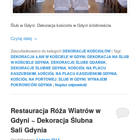
Ślub w Gdyni. Dekoracja kościoła w Gdyni śródmieście.
Czytaj dalej
→
Zaszufladkowano do kategorii
DEKORACJE KOŚCIOŁÓW
|
Tagi:
DEKORACJA ŁAW W KOŚCIELE W GDYNI
,
DEKORACJA NA ŚLUB
W KOŚCIELE GDYNIA
,
DEKORACJE ŚLUBE GDAŃSK
,
DEKORACJE ŚLUBNE GDYNIA
,
KOŚCIÓŁ NA PLACU
KASZUBSKIM
,
kOŚCIÓŁ NA PLACU KASZUBSKIM GDYNIA
,
KOŚCIÓŁ NA PORTOWEJ
,
ŚLUB W GDYNI
,
WYNAJEM
POKROWCÓW GDYNIA
|
Napisz odpowiedź
Restauracja Róża Wiatrów w
Gdyni ~ Dekoracja Ślubna
Sali Gdynia
Opublikowany
4 lutego 2014