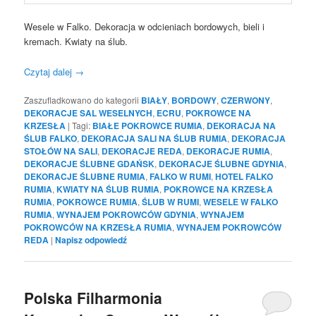
Wesele w Falko. Dekoracja w odcieniach bordowych, bieli i
kremach. Kwiaty na ślub.
Czytaj dalej
→
Zaszufladkowano do kategorii
BIAŁY
,
BORDOWY
,
CZERWONY
,
DEKORACJE SAL WESELNYCH
,
ECRU
,
POKROWCE NA
KRZESŁA
|
Tagi:
BIAŁE POKROWCE RUMIA
,
DEKORACJA NA
ŚLUB FALKO
,
DEKORACJA SALI NA ŚLUB RUMIA
,
DEKORACJA
STOŁÓW NA SALI
,
DEKORACJE REDA
,
DEKORACJE RUMIA
,
DEKORACJE ŚLUBNE GDAŃSK
,
DEKORACJE ŚLUBNE GDYNIA
,
DEKORACJE ŚLUBNE RUMIA
,
FALKO W RUMI
,
HOTEL FALKO
RUMIA
,
KWIATY NA ŚLUB RUMIA
,
POKROWCE NA KRZESŁA
RUMIA
,
POKROWCE RUMIA
,
ŚLUB W RUMI
,
WESELE W FALKO
RUMIA
,
WYNAJEM POKROWCÓW GDYNIA
,
WYNAJEM
POKROWCÓW NA KRZESŁA RUMIA
,
WYNAJEM POKROWCÓW
REDA
|
Napisz odpowiedź
Polska Filharmonia