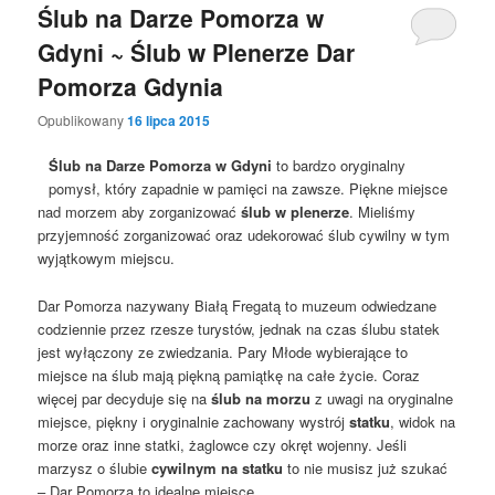
Ślub na Darze Pomorza w
Gdyni ~ Ślub w Plenerze Dar
Pomorza Gdynia
Opublikowany
16 lipca 2015
Ślub na Darze Pomorza w Gdyni
to bardzo oryginalny
pomysł, który zapadnie w pamięci na zawsze. Piękne miejsce
nad morzem aby zorganizować
ślub w plenerze
. Mieliśmy
przyjemność zorganizować oraz udekorować ślub cywilny w tym
wyjątkowym miejscu.
Dar Pomorza nazywany Białą Fregatą to muzeum odwiedzane
codziennie przez rzesze turystów, jednak na czas ślubu statek
jest wyłączony ze zwiedzania. Pary Młode wybierające to
miejsce na ślub mają piękną pamiątkę na całe życie. Coraz
więcej par decyduje się na
ślub na morzu
z uwagi na oryginalne
miejsce, piękny i oryginalnie zachowany wystrój
statku
, widok na
morze oraz inne statki, żaglowce czy okręt wojenny. Jeśli
marzysz o ślubie
cywilnym na statku
to nie musisz już szukać
– Dar Pomorza to idealne miejsce.