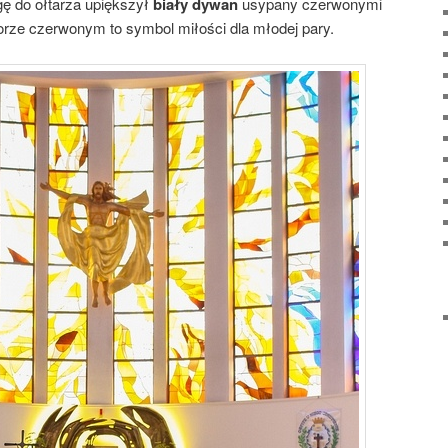
gę do ołtarza upiększył
biały dywan
usypany czerwonymi
orze czerwonym to symbol miłości dla młodej pary.