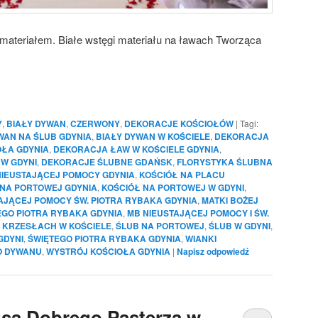
 materiałem. Białe wstęgi materiału na ławach Tworząca
Y
,
BIAŁY DYWAN
,
CZERWONY
,
DEKORACJE KOŚCIOŁÓW
|
Tagi:
WAN NA ŚLUB GDYNIA
,
BIAŁY DYWAN W KOŚCIELE
,
DEKORACJA
ŁA GDYNIA
,
DEKORACJA ŁAW W KOŚCIELE GDYNIA
,
W GDYNI
,
DEKORACJE ŚLUBNE GDAŃSK
,
FLORYSTYKA ŚLUBNA
NIEUSTAJĄCEJ POMOCY GDYNIA
,
KOŚCIÓŁ NA PLACU
 NA PORTOWEJ GDYNIA
,
KOŚCIÓŁ NA PORTOWEJ W GDYNI
,
TAJĄCEJ POMOCY ŚW. PIOTRA RYBAKA GDYNIA
,
MATKI BOŻEJ
EGO PIOTRA RYBAKA GDYNIA
,
MB NIEUSTAJĄCEJ POMOCY I ŚW.
 KRZESŁACH W KOŚCIELE
,
ŚLUB NA PORTOWEJ
,
ŚLUB W GDYNI
,
GDYNI
,
ŚWIĘTEGO PIOTRA RYBAKA GDYNIA
,
WIANKI
O DYWANU
,
WYSTRÓJ KOŚCIOŁA GDYNIA
|
Napisz odpowiedź
usa Dobrego Pasterza w