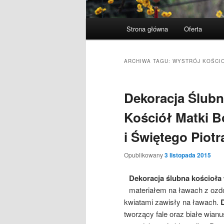
Menu
Strona główna
Oferta
Przeskocz
Przeskocz
główne
do
do
ARCHIWA TAGU:
WYSTRÓJ KOŚCIO
tekstu
widgetów
Dekoracja Ślubn
Kościół Matki B
i Świętego Piot
Opublikowany
3 listopada 2015
Dekoracja ślubna kościoła
materiałem na ławach z ozdo
kwiatami zawisły na ławach.
tworzący fale oraz białe wianu