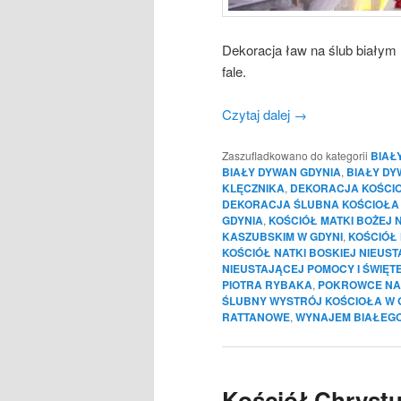
Dekoracja ław na ślub białym
fale.
Czytaj dalej
→
Zaszufladkowano do kategorii
BIAŁ
BIAŁY DYWAN GDYNIA
,
BIAŁY DY
KLĘCZNIKA
,
DEKORACJA KOŚCIO
DEKORACJA ŚLUBNA KOŚCIOŁA 
GDYNIA
,
KOŚCIÓŁ MATKI BOŻEJ 
KASZUBSKIM W GDYNI
,
KOŚCIÓŁ
KOŚCIÓŁ NATKI BOSKIEJ NIEUS
NIEUSTAJĄCEJ POMOCY I ŚWIĘT
PIOTRA RYBAKA
,
POKROWCE NA
ŚLUBNY WYSTRÓJ KOŚCIOŁA W 
RATTANOWE
,
WYNAJEM BIAŁEG
Kościół Chryst