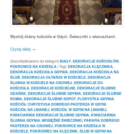
Wystrój ślubny kościoła w Gdyni. Świeczniki z wianuszkami.
Czytaj dalej
→
Zaszufladkowano do kategorii
BIAŁY
,
DEKORACJE KOŚCIOŁÓW
,
POKROWCE NA KRZESŁA
|
Tagi:
DEKORACJA KLĘCZNIKA
,
DEKORACJA KOŚCIOŁA GDYNIA
,
DEKORACJA KOŚCIOŁA NA
ŚLUB
,
DEKORACJA OŁTARZA W KOŚCIELE
,
DEKORACJA
ŚLUBNA W KOŚCIELE NA CISOWEJ
,
DEKORACJE DO
KOŚCIOŁA
,
DEKORACJE KOŚCIELNE
,
DEKORACJE ŚLUBNE
GDAŃSK
,
DEKORACJE ŚLUBNE GDYNIA
,
DEKORACJE ŚLUBNE
RUMIA
,
DEKORACJE ŚLUBNE SOPOT
,
FLORYSTKA GDYNIA
,
KOŚCIÓŁ CHRYSTUSA DOBREGO PASTERZA W GDYNI
,
KOŚCIÓŁ NA LNIANEJ
,
KOŚCIÓŁ W GDYNI NA LNIANEJ
,
KWIACIARNIA DEKORACJE ŚLUBNE GDYNIA
,
KWIACIARNIA
ŚLUBNA GDYNIA
,
MOSIĘŻNE ŚWIECZNIKI
,
PARAFIA DOBREGO
PASTERZA NA CISOWEJ
,
POKROWCE NA KRZESŁA W
KOŚCIELE
,
POKROWIEC NA KLĘCZNIK
,
ŚLUB W GDYNI NA