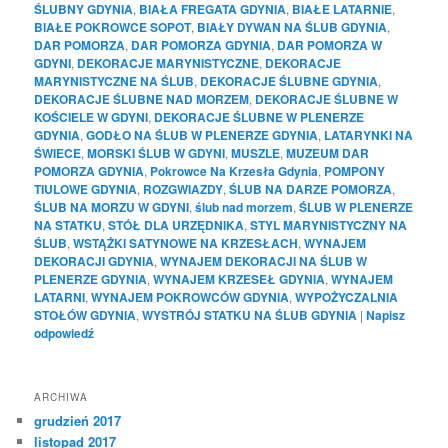
ŚLUBNY GDYNIA
,
BIAŁA FREGATA GDYNIA
,
BIAŁE LATARNIE
,
BIAŁE POKROWCE SOPOT
,
BIAŁY DYWAN NA ŚLUB GDYNIA
,
DAR POMORZA
,
DAR POMORZA GDYNIA
,
DAR POMORZA W
GDYNI
,
DEKORACJE MARYNISTYCZNE
,
DEKORACJE
MARYNISTYCZNE NA ŚLUB
,
DEKORACJE ŚLUBNE GDYNIA
,
DEKORACJE ŚLUBNE NAD MORZEM
,
DEKORACJE ŚLUBNE W
KOŚCIELE W GDYNI
,
DEKORACJE ŚLUBNE W PLENERZE
GDYNIA
,
GODŁO NA ŚLUB W PLENERZE GDYNIA
,
LATARYNKI NA
ŚWIECE
,
MORSKI ŚLUB W GDYNI
,
MUSZLE
,
MUZEUM DAR
POMORZA GDYNIA
,
Pokrowce Na Krzesła Gdynia
,
POMPONY
TIULOWE GDYNIA
,
ROZGWIAZDY
,
ŚLUB NA DARZE POMORZA
,
ŚLUB NA MORZU W GDYNI
,
ślub nad morzem
,
ŚLUB W PLENERZE
NA STATKU
,
STÓŁ DLA URZĘDNIKA
,
STYL MARYNISTYCZNY NA
ŚLUB
,
WSTĄŻKI SATYNOWE NA KRZESŁACH
,
WYNAJEM
DEKORACJI GDYNIA
,
WYNAJEM DEKORACJI NA ŚLUB W
PLENERZE GDYNIA
,
WYNAJEM KRZESEŁ GDYNIA
,
WYNAJEM
LATARNI
,
WYNAJEM POKROWCÓW GDYNIA
,
WYPOŻYCZALNIA
STOŁÓW GDYNIA
,
WYSTRÓJ STATKU NA ŚLUB GDYNIA
|
Napisz
odpowiedź
ARCHIWA
grudzień 2017
listopad 2017