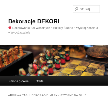
Szuka
Dekoracje DEKORI
Dekorowanie Sal Weselnych ~ Bukiety Ślubne ~ Wystrój Kościoła
~ Wypożyczalnia
Menu
Strona główna
Oferta
Przeskocz
Przeskocz
główne
do
do
ARCHIWA TAGU:
DEKORACJE MARYNISTYCZNE NA ŚLUB
tekstu
widgetów