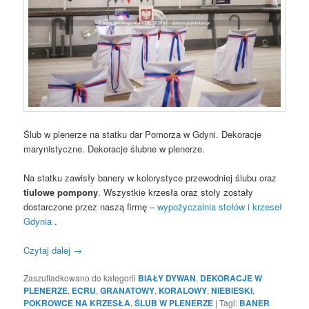
Ślub w plenerze na statku dar Pomorza w Gdyni. Dekoracje
marynistyczne. Dekoracje ślubne w plenerze.
Na statku zawisły banery w kolorystyce przewodniej ślubu oraz
tiulowe pompony
. Wszystkie krzesła oraz stoły zostały
dostarczone przez naszą firmę –
wypożyczalnia stołów i krzeseł
Gdynia
.
Czytaj dalej
→
Zaszufladkowano do kategorii
BIAŁY DYWAN
,
DEKORACJE W
PLENERZE
,
ECRU
,
GRANATOWY
,
KORALOWY
,
NIEBIESKI
,
POKROWCE NA KRZESŁA
,
ŚLUB W PLENERZE
|
Tagi:
BANER