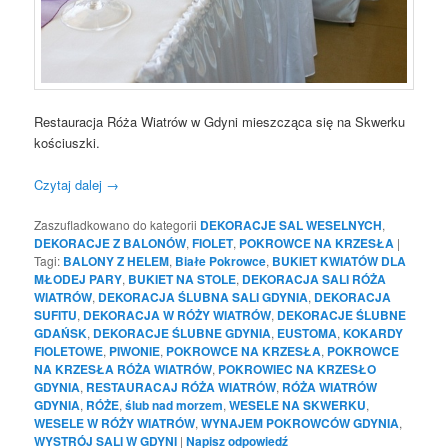
Restauracja Róża Wiatrów w Gdyni mieszcząca się na Skwerku
kościuszki.
Czytaj dalej
→
Zaszufladkowano do kategorii
DEKORACJE SAL WESELNYCH
,
DEKORACJE Z BALONÓW
,
FIOLET
,
POKROWCE NA KRZESŁA
|
Tagi:
BALONY Z HELEM
,
Białe Pokrowce
,
BUKIET KWIATÓW DLA
MŁODEJ PARY
,
BUKIET NA STOLE
,
DEKORACJA SALI RÓŻA
WIATRÓW
,
DEKORACJA ŚLUBNA SALI GDYNIA
,
DEKORACJA
SUFITU
,
DEKORACJA W RÓŻY WIATRÓW
,
DEKORACJE ŚLUBNE
GDAŃSK
,
DEKORACJE ŚLUBNE GDYNIA
,
EUSTOMA
,
KOKARDY
FIOLETOWE
,
PIWONIE
,
POKROWCE NA KRZESŁA
,
POKROWCE
NA KRZESŁA RÓŻA WIATRÓW
,
POKROWIEC NA KRZESŁO
GDYNIA
,
RESTAURACAJ RÓŻA WIATRÓW
,
RÓŻA WIATRÓW
GDYNIA
,
RÓŻE
,
ślub nad morzem
,
WESELE NA SKWERKU
,
WESELE W RÓŻY WIATRÓW
,
WYNAJEM POKROWCÓW GDYNIA
,
WYSTRÓJ SALI W GDYNI
|
Napisz odpowiedź