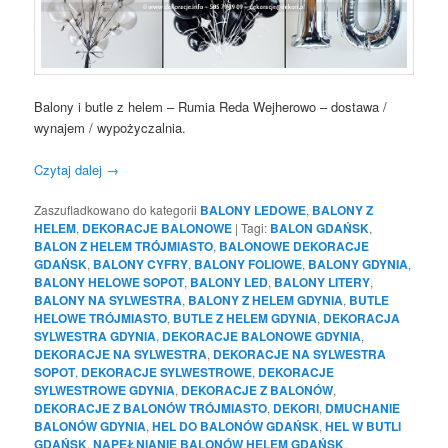
Balony i butle z helem – Rumia Reda Wejherowo – dostawa /
wynajem / wypożyczalnia.
Czytaj dalej
→
Zaszufladkowano do kategorii
BALONY LEDOWE
,
BALONY Z
HELEM
,
DEKORACJE BALONOWE
|
Tagi:
BALON GDAŃSK
,
BALON Z HELEM TRÓJMIASTO
,
BALONOWE DEKORACJE
GDAŃSK
,
BALONY CYFRY
,
BALONY FOLIOWE
,
BALONY GDYNIA
,
BALONY HELOWE SOPOT
,
BALONY LED
,
BALONY LITERY
,
BALONY NA SYLWESTRA
,
BALONY Z HELEM GDYNIA
,
BUTLE
HELOWE TRÓJMIASTO
,
BUTLE Z HELEM GDYNIA
,
DEKORACJA
SYLWESTRA GDYNIA
,
DEKORACJE BALONOWE GDYNIA
,
DEKORACJE NA SYLWESTRA
,
DEKORACJE NA SYLWESTRA
SOPOT
,
DEKORACJE SYLWESTROWE
,
DEKORACJE
SYLWESTROWE GDYNIA
,
DEKORACJE Z BALONÓW
,
DEKORACJE Z BALONÓW TRÓJMIASTO
,
DEKORI
,
DMUCHANIE
BALONÓW GDYNIA
,
HEL DO BALONÓW GDAŃSK
,
HEL W BUTLI
GDAŃSK
,
NAPEŁNIANIE BALONÓW HELEM GDAŃSK
,