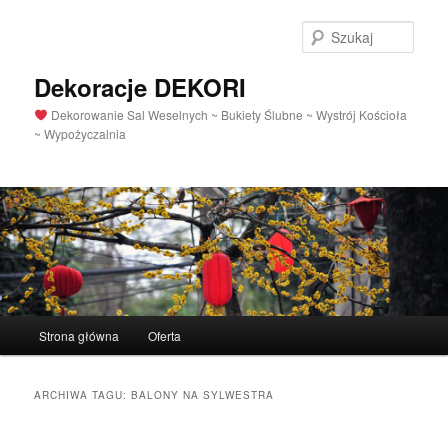
Szuka
Dekoracje DEKORI
Dekorowanie Sal Weselnych ~ Bukiety Ślubne ~ Wystrój Kościoła
~ Wypożyczalnia
Menu
Strona główna
Oferta
Przeskocz
Przeskocz
główne
do
do
ARCHIWA TAGU:
BALONY NA SYLWESTRA
tekstu
widgetów