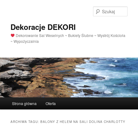
Szuka
Dekoracje DEKORI
Dekorowanie Sal Weselnych ~ Bukiety Ślubne ~ Wystrój Kościoła
~ Wypożyczalnia
Menu
Strona główna
Oferta
Przeskocz
Przeskocz
główne
do
do
ARCHIWA TAGU:
BALONY Z HELEM NA SALI DOLINA CHARLOTTY
tekstu
widgetów