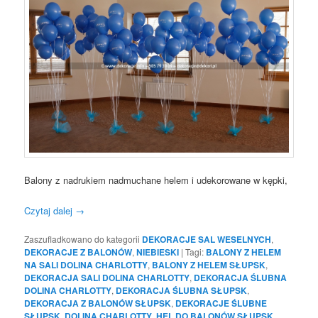
Balony z nadrukiem nadmuchane helem i udekorowane w kępki,
Czytaj dalej
→
Zaszufladkowano do kategorii
DEKORACJE SAL WESELNYCH
,
DEKORACJE Z BALONÓW
,
NIEBIESKI
|
Tagi:
BALONY Z HELEM
NA SALI DOLINA CHARLOTTY
,
BALONY Z HELEM SŁUPSK
,
DEKORACJA SALI DOLINA CHARLOTTY
,
DEKORACJA ŚLUBNA
DOLINA CHARLOTTY
,
DEKORACJA ŚLUBNA SŁUPSK
,
DEKORACJA Z BALONÓW SŁUPSK
,
DEKORACJE ŚLUBNE
SŁUPSK
,
DOLINA CHARLOTTY
,
HEL DO BALONÓW SŁUPSK
,