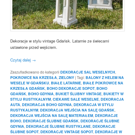
Dekoracje w stylu vintage Gdańsk. Latarnie ze świecami
ustawione przed wejściem.
Czytaj dalej
→
Zaszufladkowano do kategorii
DEKORACJE SAL WESELNYCH
,
POKROWCE NA KRZESŁA
,
ZIELONY
|
Tagi:
BALONY Z HELEM NA
WESELE W GDAŃSKU
,
BIAŁE LATARNIE
,
BIAŁE POKROWCE NA
KRZESŁA GDAŃSK
,
BOHO DEKORACJE SOPOT
,
BOHO
GDAŃSK
,
BOHO GDYNIA
,
BUKIET ŚLUBNY VINTAGE
,
BUKIETY W
STYLU RUSTYKALNYM
,
CIEKAWE SALE WESELNE
,
DEKORACJA
AUTA
,
DEKORACJA BOHO GDYNIA
,
DEKORACJA W STYLU
RUSTYKALNYM
,
DEKORACJA WEJŚCIA NA SALĘ GDAŃSK
,
DEKORACJA WEJŚCIA NA SALĘ MATERIAŁEM
,
DEKORACJE
BOHO
,
DEKORACJE ŚLUBNE GDAŃSK
,
DEKORACJE ŚLUBNE
GDYNIA
,
DEKORACJE ŚLUBNE RUSTYKLANE
,
DEKORACJE
ŚLUBNE SOPOT
,
DEKORACJE VINTAGE SOPOT
,
DEKORACJE W