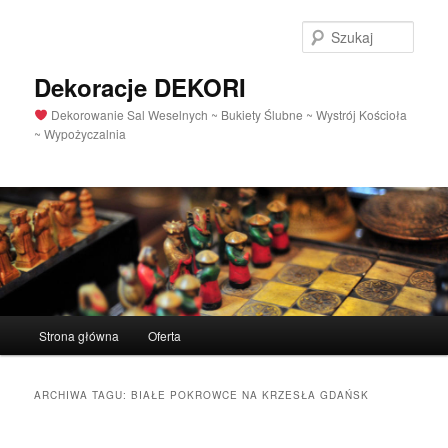
Szuka
Dekoracje DEKORI
Dekorowanie Sal Weselnych ~ Bukiety Ślubne ~ Wystrój Kościoła
~ Wypożyczalnia
Menu
Strona główna
Oferta
Przeskocz
Przeskocz
główne
do
do
ARCHIWA TAGU:
BIAŁE POKROWCE NA KRZESŁA GDAŃSK
tekstu
widgetów