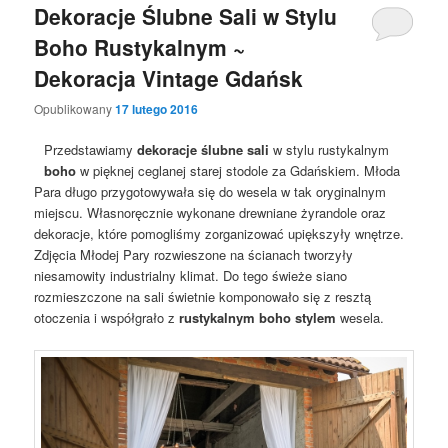
Dekoracje Ślubne Sali w Stylu
Boho Rustykalnym ~
Dekoracja Vintage Gdańsk
Opublikowany
17 lutego 2016
Przedstawiamy
dekoracje ślubne sali
w stylu rustykalnym
boho
w pięknej ceglanej starej stodole za Gdańskiem. Młoda
Para długo przygotowywała się do wesela w tak oryginalnym
miejscu. Własnoręcznie wykonane drewniane żyrandole oraz
dekoracje, które pomogliśmy zorganizować upiększyły wnętrze.
Zdjęcia Młodej Pary rozwieszone na ścianach tworzyły
niesamowity industrialny klimat. Do tego świeże siano
rozmieszczone na sali świetnie komponowało się z resztą
otoczenia i współgrało z
rustykalnym boho stylem
wesela.