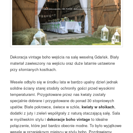
Dekoracja vintage boho wejścia na salę weselną Gdańsk. Biały
materiał zawieszony na wejściu oraz duże latarnie ustawione
przy słomianych kostkach.
Wesele odbyło się w środku lata w bardzo upalny dzień jednak
solidne ściany starej stodoły ochroniły gości przed wysokimi
temperaturami. Przygotowane przez nas kwiaty zostały
specjalnie dobrane i przygotowane do ponad 30 stopniowych
upałów. Białe pokrowce, świece w szkle,
kwiaty w słoikach
,
dodatki z juty i zieleń współgrały z naturą otaczającą salę. Sala
w myśliwskim stylu i
dekoracje boho vintage
to idealne
połączenie, które jest bardzo obecnie modne. To było wyjątkowe
wesele w przepięknym miejscu w stylu boho. Pozdrawiamy