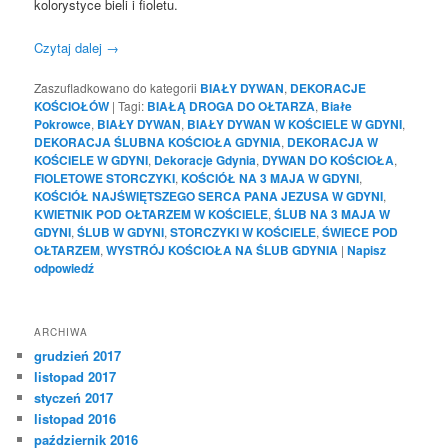
kolorystyce bieli i fioletu.
Czytaj dalej
→
Zaszufladkowano do kategorii
BIAŁY DYWAN
,
DEKORACJE
KOŚCIOŁÓW
|
Tagi:
BIAŁĄ DROGA DO OŁTARZA
,
Białe
Pokrowce
,
BIAŁY DYWAN
,
BIAŁY DYWAN W KOŚCIELE W GDYNI
,
DEKORACJA ŚLUBNA KOŚCIOŁA GDYNIA
,
DEKORACJA W
KOŚCIELE W GDYNI
,
Dekoracje Gdynia
,
DYWAN DO KOŚCIOŁA
,
FIOLETOWE STORCZYKI
,
KOŚCIÓŁ NA 3 MAJA W GDYNI
,
KOŚCIÓŁ NAJŚWIĘTSZEGO SERCA PANA JEZUSA W GDYNI
,
KWIETNIK POD OŁTARZEM W KOŚCIELE
,
ŚLUB NA 3 MAJA W
GDYNI
,
ŚLUB W GDYNI
,
STORCZYKI W KOŚCIELE
,
ŚWIECE POD
OŁTARZEM
,
WYSTRÓJ KOŚCIOŁA NA ŚLUB GDYNIA
|
Napisz
odpowiedź
ARCHIWA
grudzień 2017
listopad 2017
styczeń 2017
listopad 2016
październik 2016