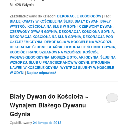
81-426 Gdynia
Zaszufladkowano do kategorii
DEKORACJE KOŚCIOŁÓW
|
Tagi:
BIAŁĘ KWIATY W KOŚCIELE NA ŚLUB
,
BIAŁY DYWAN
,
BIAŁY
WYSTRÓJ KOŚCIOŁA NA ŚLUB W GDYNI
,
CZERWONY DYWAN
,
CZERWONY DYWAN GDYNIA
,
DEKORACJA KOŚCIOŁA GDYNIA
,
DEKORACJA KOŚCIOŁA NA ŚLUB GDYNIA
,
DEKORACJA POD
OŁTARZEM GDYNIA
,
DEKORACJA W KOŚCIELE NA WZGÓRZU
,
DEKORACJE ŚLUBNE GDAŃSK
,
DEKORACJE ŚLUBNE GDYNIA
,
KOŚCIÓŁ FRANCISZKANÓW NA WZGÓRZU
,
KOŚCIÓŁ
PADEWSKIEGO GDYNIA
,
MOSIĘŻNE STOJAKI GDYNIA
,
ŚLUB NA
WZGORZU
,
ŚLUB U FRANCISZKANÓW W GDYNI
,
STROJENIA
ŁAWEK W KOŚCIELE GDYNIA
,
WYSTRÓJ ŚLUBNY W KOŚCIELE
W GDYNI
|
Napisz odpowiedź
Biały Dywan do Kościoła ~
Wynajem Białego Dywanu
Gdynia
Opublikowany
24 listopada 2013