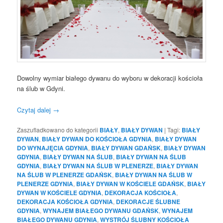
Dowolny wymiar białego dywanu do wyboru w dekoracji kościoła
na ślub w Gdyni.
Czytaj dalej
→
Zaszufladkowano do kategorii
BIAŁY
,
BIAŁY DYWAN
|
Tagi:
BIAŁY
DYWAN
,
BIAŁY DYWAN DO KOŚCIOŁA GDYNIA
,
BIAŁY DYWAN
DO WYNAJĘCIA GDYNIA
,
BIAŁY DYWAN GDAŃSK
,
BIAŁY DYWAN
GDYNIA
,
BIAŁY DYWAN NA ŚLUB
,
BIAŁY DYWAN NA ŚLUB
GDYNIA
,
BIAŁY DYWAN NA ŚLUB W PLENERZE
,
BIAŁY DYWAN
NA ŚLUB W PLENERZE GDAŃSK
,
BIAŁY DYWAN NA ŚLUB W
PLENERZE GDYNIA
,
BIAŁY DYWAN W KOŚCIELE GDAŃSK
,
BIAŁY
DYWAN W KOŚCIELE GDYNIA
,
DEKORACJA KOŚCIOŁA
,
DEKORACJA KOŚCIOŁA GDYNIA
,
DEKORACJE ŚLUBNE
GDYNIA
,
WYNAJEM BIAŁEGO DYWANU GDAŃSK
,
WYNAJEM
BIAŁEGO DYWANU GDYNIA
,
WYSTRÓJ ŚLUBNY KOŚCIOŁA