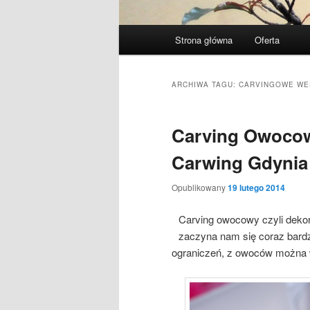
Menu
Strona główna
Oferta
Przeskocz
Przeskocz
główne
do
do
ARCHIWA TAGU:
CARVINGOWE WE
tekstu
widgetów
Carving Owocow
Carwing Gdynia
Opublikowany
19 lutego 2014
Carving owocowy czyli dekor
zaczyna nam się coraz bardz
ograniczeń, z owoców można 