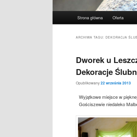
Menu
Strona główna
Oferta
Przeskocz
Przeskocz
główne
do
do
ARCHIWA TAGU:
DEKORACJA ŚLUB
tekstu
widgetów
Dworek u Leszc
Dekoracje Ślubn
Opublikowany
22 września 2013
Wyjątkowe miejsce w pięknej
Gościszewie niedaleko Malb