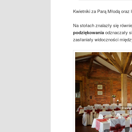
Kwietniki za Parą Młodą oraz l
Na stołach znalazły się równ
podziękowania
odznaczały si
zasłaniały widoczności międ