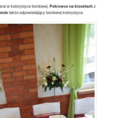
na w kolorystyce bordowej.
Pokrowce na krzesłach
z
stole
także odpowiadający bordowej kolorystyce.