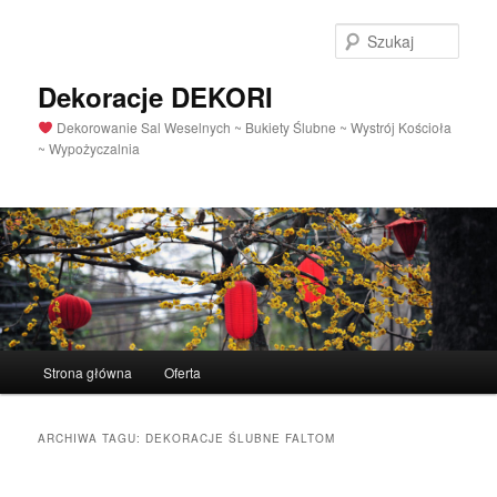
Szuka
Dekoracje DEKORI
Dekorowanie Sal Weselnych ~ Bukiety Ślubne ~ Wystrój Kościoła
~ Wypożyczalnia
Menu
Strona główna
Oferta
Przeskocz
Przeskocz
główne
do
do
ARCHIWA TAGU:
DEKORACJE ŚLUBNE FALTOM
tekstu
widgetów