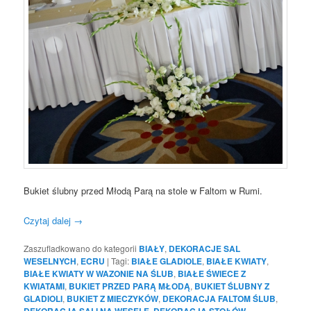
Bukiet ślubny przed Młodą Parą na stole w Faltom w Rumi.
Czytaj dalej
→
Zaszufladkowano do kategorii
BIAŁY
,
DEKORACJE SAL
WESELNYCH
,
ECRU
|
Tagi:
BIAŁE GLADIOLE
,
BIAŁE KWIATY
,
BIAŁE KWIATY W WAZONIE NA ŚLUB
,
BIAŁE ŚWIECE Z
KWIATAMI
,
BUKIET PRZED PARĄ MŁODĄ
,
BUKIET ŚLUBNY Z
GLADIOLI
,
BUKIET Z MIECZYKÓW
,
DEKORACJA FALTOM ŚLUB
,
DEKORACJA SALI NA WESELE
,
DEKORACJA STOŁÓW
,