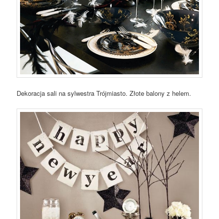
Dekoracja sali na sylwestra Trójmiasto. Złote balony z helem.