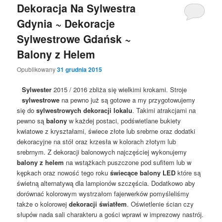
Dekoracja Na Sylwestra
Gdynia ~ Dekoracje
Sylwestrowe Gdańsk ~
Balony z Helem
Opublikowany
31 grudnia 2015
Sylwester
2015 / 2016 zbliża się wielkimi krokami. Stroje
sylwestrowe
na pewno już są gotowe a my przygotowujemy
się do
sylwestrowych dekoracji lokalu
. Takimi atrakcjami na
pewno są
balony
w każdej postaci, podświetlane bukiety
kwiatowe z kryształami, świece złote lub srebrne oraz dodatki
dekoracyjne na stół oraz krzesła w kolorach złotym lub
srebrnym. Z dekoracji balonowych najczęściej wykonujemy
balony z helem
na wstążkach puszczone pod sufitem lub w
kępkach oraz nowość tego roku
świecące balony LED
które są
świetną alternatywą dla lampionów szczęścia. Dodatkowo aby
dorównać kolorowym wystrzałom fajerwerków pomyśleliśmy
także o kolorowej
dekoracji światłem
. Oświetlenie ścian czy
słupów nada sali charakteru a gości wprawi w imprezowy nastrój.