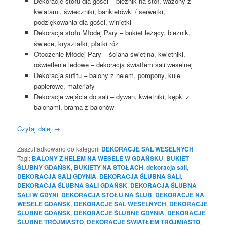
Dekoracje stołu dla gości – bieżnik na stół, wazony z
kwiatami, świeczniki, bankietówki / serwetki,
podziękowania dla gości, winietki
Dekoracja stołu Młodej Pary – bukiet leżący, bieżnik,
świece, kryształki, płatki róż
Otoczenie Młodej Pary – ściana świetlna, kwietniki,
oświetlenie ledowe – dekoracja światłem sali weselnej
Dekoracja sufitu – balony z helem, pompony, kule
papierowe, materiały
Dekoracje wejścia do sali – dywan, kwietniki, kępki z
balonami, brama z balonów
Czytaj dalej
→
Zaszufladkowano do kategorii
DEKORACJE SAL WESELNYCH
|
Tagi:
BALONY Z HELEM NA WESELE W GDAŃSKU
,
BUKIET
ŚLUBNY GDAŃSK
,
BUKIETY NA STOŁACH
,
dekoracja sali
,
DEKORACJA SALI GDYNIA
,
DEKORACJA ŚLUBNA SALI
,
DEKORACJA ŚLUBNA SALI GDAŃSK
,
DEKORACJA ŚLUBNA
SALI W GDYNI
,
DEKORACJA STOŁU NA ŚLUB
,
DEKORACJE NA
WESELE GDAŃSK
,
DEKORACJE SAL WESELNYCH
,
DEKORACJE
ŚLUBNE GDAŃSK
,
DEKORACJE ŚLUBNE GDYNIA
,
DEKORACJE
ŚLUBNE TRÓJMIASTO
,
DEKORACJE ŚWIATŁEM TRÓJMIASTO
,