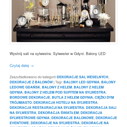
Wystrój sali na sylwestra. Sylwester w Gdyni. Balony LED
Czytaj dalej
→
Zaszufladkowano do kategorii
DEKORACJE SAL WESELNYCH
,
DEKORACJE Z BALONÓW
|
Tagi:
BALONY LED GDYNIA
,
BALONY
LEDOWE GDAŃSK
,
BALONY Z HELEM
,
BALONY Z HELEM
GDYNIA
,
BALONY Z HELEM POD SUFITEM NA SYLWESTRA
,
BORDOWE DEKORACJE
,
BUTLA Z HELEM GDYNIA
,
CIĘŻKI DYM
TRÓJMIASTO
,
DEKORACJA HOTELU NA SYLWESTRA
,
DEKORACJA RESTAURACJI NA SYLWESTRA
,
DEKORACJA SALI
NA SYLWESTRA
,
DEKORACJA ŚWIATŁEM
,
DEKORACJA
SYLWESTROWE GDYNIA
,
DEKORACJE BALONOWE
,
DEKORACJE
EVENTOWE
,
DEKORACJE NA SYLWESTRA
,
DEKORACJE NA