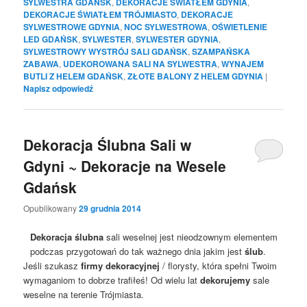
SYLWESTRA GDAŃSK
,
DEKORACJE ŚWIATŁEM GDYNIA
,
DEKORACJE ŚWIATŁEM TRÓJMIASTO
,
DEKORACJE
SYLWESTROWE GDYNIA
,
NOC SYLWESTROWA
,
OŚWIETLENIE
LED GDAŃSK
,
SYLWESTER
,
SYLWESTER GDYNIA
,
SYLWESTROWY WYSTRÓJ SALI GDAŃSK
,
SZAMPAŃSKA
ZABAWA
,
UDEKOROWANA SALI NA SYLWESTRA
,
WYNAJEM
BUTLI Z HELEM GDAŃSK
,
ZŁOTE BALONY Z HELEM GDYNIA
|
Napisz odpowiedź
Dekoracja Ślubna Sali w
Gdyni ~ Dekoracje na Wesele
Gdańsk
Opublikowany
29 grudnia 2014
Dekoracja ślubna
sali weselnej jest nieodzownym elementem
podczas przygotowań do tak ważnego dnia jakim jest
ślub
.
Jeśli szukasz
firmy dekoracyjnej
/ florysty, która spełni Twoim
wymaganiom to dobrze trafiłeś! Od wielu lat
dekorujemy
sale
weselne na terenie Trójmiasta.