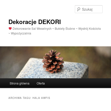
Szuka
Dekoracje DEKORI
Dekorowanie Sal Weselnych ~ Bukiety Ślubne ~ Wystrój Kościoła
~ Wypożyczalnia
Menu
Strona główna
Oferta
Przeskocz
Przeskocz
główne
do
do
ARCHIWA TAGU:
HALA AWFIS
tekstu
widgetów