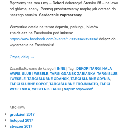
Będziemy też tam i my –
Dekori
dekoracje! Stoisko
25
– na lewo
od głównej sceny. Poniżej przedstawiamy mapkę jak dotrzeć do
naszego stoiska.
Serdecznie zapraszamy!
Wszystkie detale na temat dojazdu, parkingu, biletów…
znajdziesz na Facebooku pod linkiem:
https://www.facebook.com/events/173353946353934/
dołącz do
wydarzenia na Facebooku!
Czytaj dalej
→
Zaszufladkowano do kategorii
INNE
|
Tagi:
DEKORI TARGI
,
HALA
AWFIS
,
ŚLUB I WESELE
,
TARGI GDAŃSK ŻABIANKA
,
TARGI ŚLUB
I WESELE
,
TARGI ŚLUBNE GDAŃSK
,
TARGI ŚLUBNE GDYNIA
,
TARGI ŚLUBNE SOPOT
,
TARGI ŚLUBNE TRÓJMIASTO
,
TARGI
WESELNIKA
,
WESELNIK TARGI
|
Napisz odpowiedź
ARCHIWA
grudzień 2017
listopad 2017
styczeń 2017