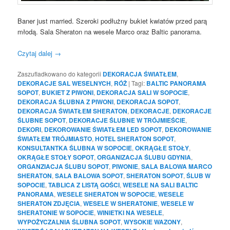
Baner just married. Szeroki podłużny bukiet kwiatów przed parą
młodą. Sala Sheraton na wesele Marco oraz Baltic panorama.
Czytaj dalej
→
Zaszufladkowano do kategorii
DEKORACJA ŚWIATŁEM
,
DEKORACJE SAL WESELNYCH
,
RÓŻ
|
Tagi:
BALTIC PANORAMA
SOPOT
,
BUKIET Z PIWONI
,
DEKORACJA SALI W SOPOCIE
,
DEKORACJA ŚLUBNA Z PIWONI
,
DEKORACJA SOPOT
,
DEKORACJA ŚWIATŁEM SHERATON
,
DEKORACJE
,
DEKORACJE
ŚLUBNE SOPOT
,
DEKORACJE ŚLUBNE W TRÓJMIEŚCIE
,
DEKORI
,
DEKOROWANIE ŚWIATŁEM LED SOPOT
,
DEKOROWANIE
ŚWIATŁEM TRÓJMIASTO
,
HOTEL SHERATON SOPOT
,
KONSULTANTKA ŚLUBNA W SOPOCIE
,
OKRĄGŁE STOŁY
,
OKRĄGŁE STOŁY SOPOT
,
ORGANIZACJA ŚLUBU GDYNIA
,
ORGANZIACJA ŚLUBU SOPOT
,
PIWONIE
,
SALA BALOWA MARCO
SHERATON
,
SALA BALOWA SOPOT
,
SHERATON SOPOT
,
ŚLUB W
SOPOCIE
,
TABLICA Z LISTĄ GOŚCI
,
WESELE NA SALI BALTIC
PANORAMA
,
WESELE SHERATON W SOPOCIE
,
WESELE
SHERATON ZDJĘCIA
,
WESELE W SHERATONIE
,
WESELE W
SHERATONIE W SOPOCIE
,
WINIETKI NA WESELE
,
WYPOŻYCZALNIA ŚLUBNA SOPOT
,
WYSOKIE WAZONY
,