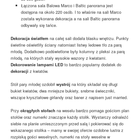
Łączona sala Balowa Marco i Baltic panorama jest
dostępna na około 220 osób. I to właśnie na sali Marco
została wykonana dekoracja a na sali Baltic panorama
odbywały się tańce.
Dekoracja światłem
na całej sali dodała blasku wnętrzu. Punkty
świetlne oświetliły ściany natomiast listwy ledowe tło za parą
młodą. Dodatkowo podświetlone były kolumny z pleksi za parą
młodą, na których stały wysokie wazony z kwiatami.
Dekorowanie lampami LED
to bardzo popularny dodatek do
dekoracji
z kwiatów.
Stół pary młodej ozdobił
wystrój
na który składał się długi
bukiet kwiatów, dwa mniejsze bukiety, srebrne świeczniki,
wiszące kryształowe girlandy oraz baner z napisem just married.
Przy
okrągłych stołach
na weselu bardzo pomaga gościom plan
stołów oraz numerki znaczące każdy stolik. Wystarczy odnaleźć
siebie na planie umieszczonym przed salą i pokierować się do
wskazanego stolika – mamy w swojej ofercie ozdobne lustra z
rozpiską gości weselnych, numerki na stoły weselne w