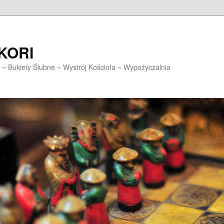
EKORI
~ Bukiety Ślubne ~ Wystrój Kościoła ~ Wypożyczalnia