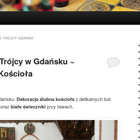
J TRÓJCY GDAŃSK
 Trójcy w Gdańsku ~
Kościoła
dańsku.
Dekoracja ślubna kościoła
z delikatnych tiuli,
 oraz
białe świeczniki
przy ławach.