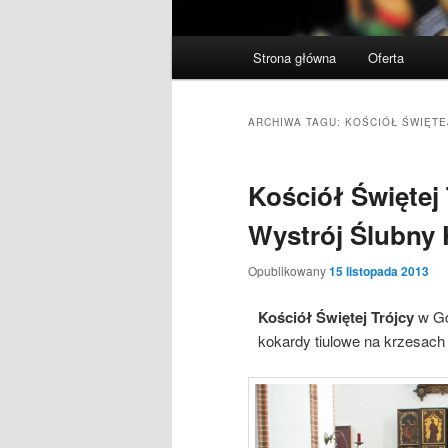
Menu
Strona główna
Oferta
Przeskocz
Przeskocz
główne
do
do
ARCHIWA TAGU:
KOŚCIÓŁ ŚWIĘTE
tekstu
widgetów
Kościół Świętej
Wystrój Ślubny 
Opublikowany
15 listopada 2013
Kościół Świętej Trójcy
w G
kokardy tiulowe na krzesach