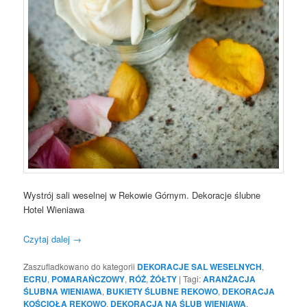
Wystrój sali weselnej w Rekowie Górnym. Dekoracje ślubne
Hotel Wieniawa
Czytaj dalej
→
Zaszufladkowano do kategorii
DEKORACJE SAL WESELNYCH
,
ECRU
,
POMARAŃCZOWY
,
RÓŻ
,
ŻÓŁTY
|
Tagi:
ARANŻACJA
ŚLUBNA WIENIAWA
,
BUKIETY ŚLUBNE REKOWO
,
DEKORACJA
KOŚCIOŁA REKOWO
,
DEKORACJA NA ŚLUB WIENIAWA
,