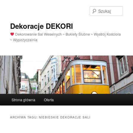
Szuka
Dekoracje DEKORI
Dekorowanie Sal Weselnych ~ Bukiety Ślubne ~ Wystrój Kościoła
~ Wypożyczalnia
Menu
Strona główna
Oferta
Przeskocz
Przeskocz
główne
do
do
ARCHIWA TAGU:
NIEBIESKIE DEKORACJE SALI
tekstu
widgetów