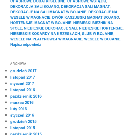
CHABROWE DODATKI ŚLUBNE
,
CHABROWE WSTĄŻKI
,
DEKORACJA SALI BOJANO
,
DEKORACJA SALI MAGNAT
,
DEKORACJE NA SALI MAGNAT W BOJANIE
,
DEKORACJE NA
WESELE W MAGNACIE
,
DWÓR KASZUBSKI MAGNAT BOJANO
,
HORTENSJE
,
MAGNAT W BOJANIE
,
NIEBIESKI BIEŻNIK NA
STOLE
,
NIEBIESKIE DEKORACJE SALI
,
NIEBIESKIE HORTENSJE
,
NIEBIESKIE KOKARDY NA KRZESŁACH
,
ŚLUB W BOJANIE
,
WESELE NA PLATYNOWEJ W MAGNACIE
,
WESELE W BOJANIE
|
Napisz odpowiedź
ARCHIWA
grudzień 2017
listopad 2017
styczeń 2017
listopad 2016
październik 2016
marzec 2016
luty 2016
styczeń 2016
grudzień 2015
listopad 2015
październik 2015