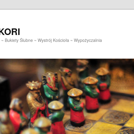
EKORI
~ Bukiety Ślubne ~ Wystrój Kościoła ~ Wypożyczalnia