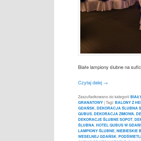
Białe lampiony ślubne na sufi
Czytaj dalej
→
Zaszufladkowano do kategorii
BIAŁ
GRANATOWY
|
Tagi:
BALONY Z H
GDAŃSK
,
DEKORACJA ŚLUBNA S
QUBUS
,
DEKORACJA ZIMOWA
,
DE
DEKORACJE ŚLUBNE SOPOT
,
DE
ŚLUBNA
,
HOTEL QUBUS W GDAŃ
LAMPIONY ŚLUBNE
,
NIEBIESKIE 
WESELNEJ GDAŃSK
,
PODŚWIETL