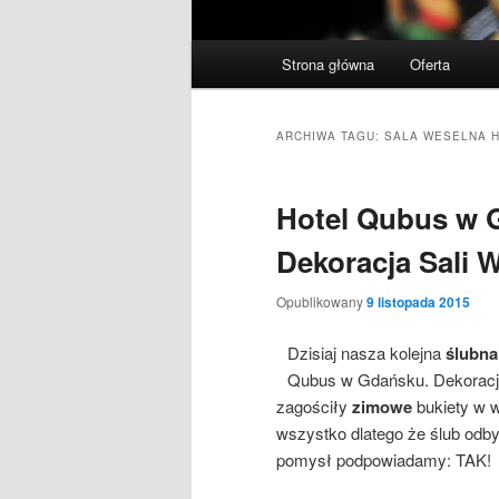
Menu
Strona główna
Oferta
Przeskocz
Przeskocz
główne
do
do
ARCHIWA TAGU:
SALA WESELNA 
tekstu
widgetów
Hotel Qubus w 
Dekoracja Sali 
Opublikowany
9 listopada 2015
Dzisiaj nasza kolejna
ślubna
Qubus w Gdańsku. Dekoracja
zagościły
zimowe
bukiety w w
wszystko dlatego że ślub odby
pomysł podpowiadamy: TAK!