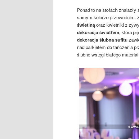
Ponad to na stołach znalazły 
samym kolorze przewodnim. Za
świetlną
oraz kwietniki z żyw
dekoracja światłem
, która pi
dekoracja ślubna sufitu
zawie
nad parkietem do tańczenia pr
ślubne wstęgi białego materiał