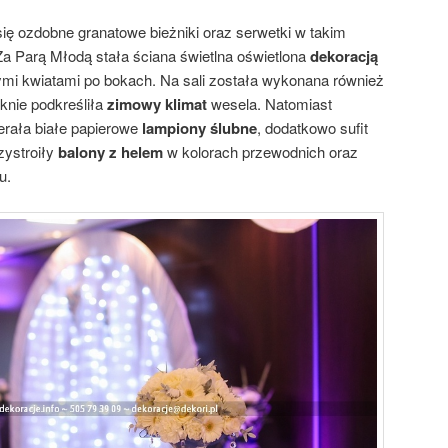
się ozdobne granatowe bieżniki oraz serwetki w takim
 Parą Młodą stała ściana świetlna oświetlona
dekoracją
ymi kwiatami po bokach. Na sali została wykonana również
ęknie podkreśliła
zimowy klimat
wesela. Natomiast
rała białe papierowe
lampiony ślubne
, dodatkowo sufit
zystroiły
balony z helem
w kolorach przewodnich oraz
u.