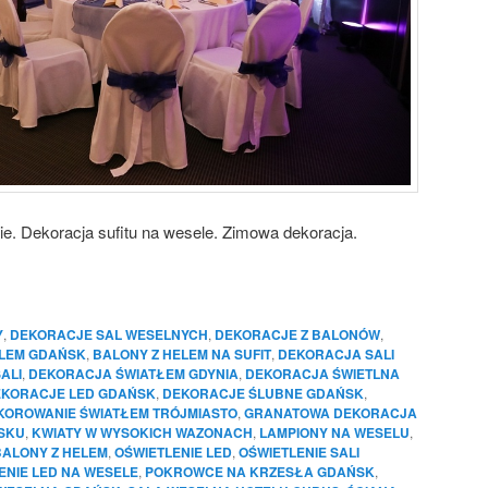
cie. Dekoracja sufitu na wesele. Zimowa dekoracja.
Y
,
DEKORACJE SAL WESELNYCH
,
DEKORACJE Z BALONÓW
,
ELEM GDAŃSK
,
BALONY Z HELEM NA SUFIT
,
DEKORACJA SALI
ALI
,
DEKORACJA ŚWIATŁEM GDYNIA
,
DEKORACJA ŚWIETLNA
KORACJE LED GDAŃSK
,
DEKORACJE ŚLUBNE GDAŃSK
,
KOROWANIE ŚWIATŁEM TRÓJMIASTO
,
GRANATOWA DEKORACJA
SKU
,
KWIATY W WYSOKICH WAZONACH
,
LAMPIONY NA WESELU
,
BALONY Z HELEM
,
OŚWIETLENIE LED
,
OŚWIETLENIE SALI
ENIE LED NA WESELE
,
POKROWCE NA KRZESŁA GDAŃSK
,