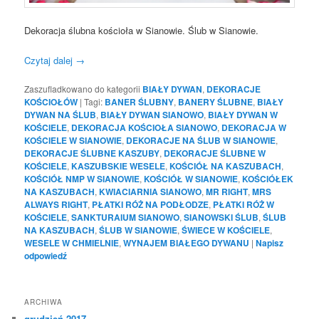
Dekoracja ślubna kościoła w Sianowie. Ślub w Sianowie.
Czytaj dalej
→
Zaszufladkowano do kategorii
BIAŁY DYWAN
,
DEKORACJE
KOŚCIOŁÓW
|
Tagi:
BANER ŚLUBNY
,
BANERY ŚLUBNE
,
BIAŁY
DYWAN NA ŚLUB
,
BIAŁY DYWAN SIANOWO
,
BIAŁY DYWAN W
KOŚCIELE
,
DEKORACJA KOŚCIOŁA SIANOWO
,
DEKORACJA W
KOŚCIELE W SIANOWIE
,
DEKORACJE NA ŚLUB W SIANOWIE
,
DEKORACJE ŚLUBNE KASZUBY
,
DEKORACJE ŚLUBNE W
KOŚCIELE
,
KASZUBSKIE WESELE
,
KOŚCIÓŁ NA KASZUBACH
,
KOŚCIÓŁ NMP W SIANOWIE
,
KOŚCIÓŁ W SIANOWIE
,
KOŚCIÓŁEK
NA KASZUBACH
,
KWIACIARNIA SIANOWO
,
MR RIGHT
,
MRS
ALWAYS RIGHT
,
PŁATKI RÓŻ NA PODŁODZE
,
PŁATKI RÓŻ W
KOŚCIELE
,
SANKTURAIUM SIANOWO
,
SIANOWSKI ŚLUB
,
ŚLUB
NA KASZUBACH
,
ŚLUB W SIANOWIE
,
ŚWIECE W KOŚCIELE
,
WESELE W CHMIELNIE
,
WYNAJEM BIAŁEGO DYWANU
|
Napisz
odpowiedź
ARCHIWA
grudzień 2017