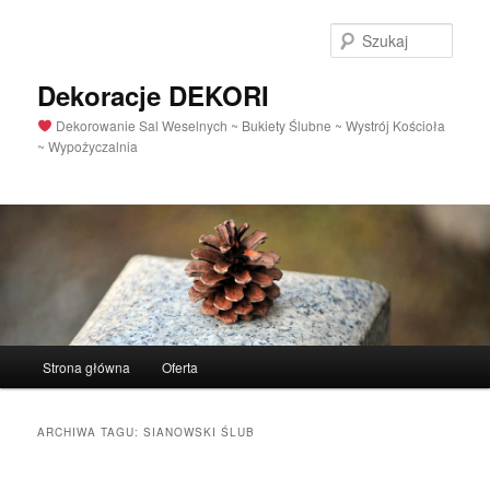
Szuka
Dekoracje DEKORI
Dekorowanie Sal Weselnych ~ Bukiety Ślubne ~ Wystrój Kościoła
~ Wypożyczalnia
Menu
Strona główna
Oferta
Przeskocz
Przeskocz
główne
do
do
ARCHIWA TAGU:
SIANOWSKI ŚLUB
tekstu
widgetów