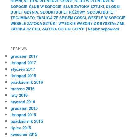
GDYNI
,
ŚLUB W PLENERZE SOPOT
,
ŚLUB W PLENERZE W
SOPOCIE
,
ŚLUB W SOPOCIE
,
ŚLUB ZATOKA SZTUKI
,
SŁODKI
BUFET GDYNIA
,
SŁODKI BUFET RÓŻOWY
,
SŁODKI BUFET
TRÓJMIASTO
,
TABLICA ZE SPISEM GOŚCI
,
WESELE W SOPOCIE
,
WESELE ZATOKA SZTUKI
,
WYSOKIE WAZONY Z KRYSZTAŁAMI
,
ZATOKA SZTUKI
,
ZATOKA SZTUKI SOPOT
|
Napisz odpowiedź
ARCHIWA
grudzień 2017
listopad 2017
styczeń 2017
listopad 2016
październik 2016
marzec 2016
luty 2016
styczeń 2016
grudzień 2015
listopad 2015
październik 2015
lipiec 2015
kwiecień 2015