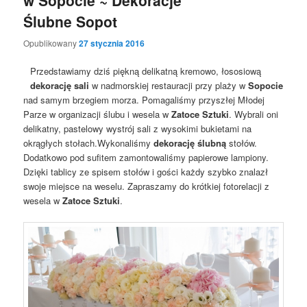
w Sopocie ~ Dekoracje
Ślubne Sopot
Opublikowany
27 stycznia 2016
Przedstawiamy dziś piękną delikatną kremowo, łososiową
dekorację sali
w nadmorskiej restauracji przy plaży w
Sopocie
nad samym brzegiem morza. Pomagaliśmy przyszłej Młodej
Parze w organizacji ślubu i wesela w
Zatoce Sztuki
. Wybrali oni
delikatny, pastelowy wystrój sali z wysokimi bukietami na
okrągłych stołach.Wykonaliśmy
dekorację ślubną
stołów.
Dodatkowo pod sufitem zamontowaliśmy papierowe lampiony.
Dzięki tablicy ze spisem stołów i gości każdy szybko znalazł
swoje miejsce na weselu. Zapraszamy do krótkiej fotorelacji z
wesela w
Zatoce Sztuki
.