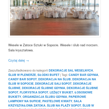
Wesele w Zatoce Sztuki w Sopocie. Wesele i ślub nad morzem.
Sala kryształowa.
Czytaj dalej
→
Zaszufladkowano do kategorii
DEKORACJE SAL WESELNYCH
,
ŚLUB W PLENERZE
,
SŁODKI BUFET
|
Tagi:
CANDY BAR GDYNIA
,
CANDY BAR SOPOT
,
DEKORACJA NA ŚLUB
,
DEKORACJA NA
ŚLUB W SOPOCIE
,
DEKORACJE SALI SOPOT
,
DEKORACJE
ŚLUBNE
,
DEKORACJE ŚLUBNE GDYNIA
,
DEKORACJE ŚLUBNE
SOPOT
,
FLORYSTKA SOPOT
,
LEŻĄCY BUKIET
,
ŁOSOSIOWE
BUKIETY
,
ORGANIZACJA ŚLUBU GDYNIA
,
PAPIEROWE
LAMPIONY NA SUFICIE
,
PASTELOWE KWIATY
,
SALA
KRZYSZYAŁOWA ZATOKA
,
ŚLUB NA PLAŻY SOPOT
,
ŚLUB W