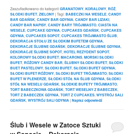
Zaszufladkowano do kategorii
GRANATOWY
,
KORALOWY
,
RÓŻ
,
SŁODKI BUFET
,
ZIELONY
|
Tagi:
BABECZKI NA WESELE
,
CANDY
BAR GDAŃSK
,
CANDY BAR GDYNIA
,
CANDY BAR LIZAKI
,
CANDY BAR NAPISY
,
CANDY BARY TRÓJMIASTO
,
CIASTA NA
WESELE
,
CUPCAKE GDYNIA
,
CUPCAKES GDAŃSK
,
CUPCAKES
GDYNIA
,
CUPCAKES SOPOT
,
CUPCAKES TRÓJMIASTO ŚLUB
,
DEKORACJA STOŁU ZE SŁODKIM BUFETEM GDYNIA
,
DEKORACJE ŚLUBNE GDAŃSK
,
DEKORACJE ŚLUBNE GDYNIA
,
DEKORACJE ŚLUBNE SOPOT
,
HOTEL REZYDENT SOPOT
,
KOLOROWY SŁODKI BUFET
,
MACARONS
,
MORSKI SŁODKI
BUFET
,
RÓŻOWY CANDY BAR
,
ŚLUBNY SŁODKI BUFET
,
SŁODKI
BUET PASTELOWY
,
SŁODKI BUFET
,
SŁODKI BUFET GDYNIA
,
SŁODKI BUFET RÓŻOWY
,
SŁODKI BUFET TRÓJMIASTO
,
SŁODKI
BUFET W PLENERZE
,
SŁODKI STÓŁ NA ŚLUB GDYNIA
,
SŁODKI
STÓŁ NA WESELU GDAŃSK
,
SŁODKIE BUFETY TRÓJMIASTO
,
TORT BABECZKOWA GDAŃSK
,
TORT WESELNY Z BABECZEK
,
TORT Z BABECZEK GDYNIA
,
TORT Z CUPCAKES
,
WYSTRÓJ SALI
GDAŃSK
,
WYSTRÓJ SALI GDYNIA
|
Napisz odpowiedź
Ślub i Wesele w Zatoce Sztuki