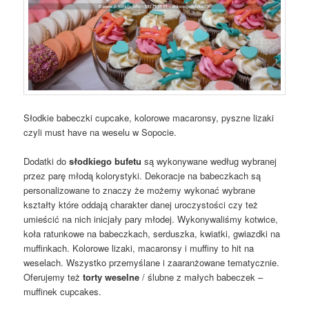
Słodkie babeczki cupcake, kolorowe macaronsy, pyszne lizaki
czyli must have na weselu w Sopocie.
Dodatki do
słodkiego bufetu
są wykonywane według wybranej
przez parę młodą kolorystyki. Dekoracje na babeczkach są
personalizowane to znaczy że możemy wykonać wybrane
kształty które oddają charakter danej uroczystości czy też
umieścić na nich inicjały pary młodej. Wykonywaliśmy kotwice,
koła ratunkowe na babeczkach, serduszka, kwiatki, gwiazdki na
muffinkach. Kolorowe lizaki, macaronsy i muffiny to hit na
weselach. Wszystko przemyślane i zaaranżowane tematycznie.
Oferujemy też
torty weselne
/ ślubne z małych babeczek –
muffinek cupcakes.