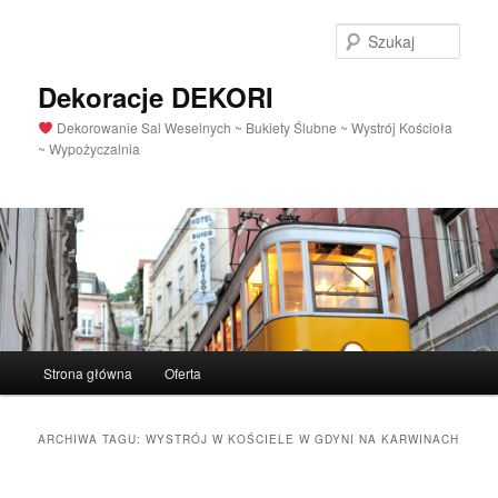
Szuka
Dekoracje DEKORI
Dekorowanie Sal Weselnych ~ Bukiety Ślubne ~ Wystrój Kościoła
~ Wypożyczalnia
Menu
Strona główna
Oferta
Przeskocz
Przeskocz
główne
do
do
ARCHIWA TAGU:
WYSTRÓJ W KOŚCIELE W GDYNI NA KARWINACH
tekstu
widgetów