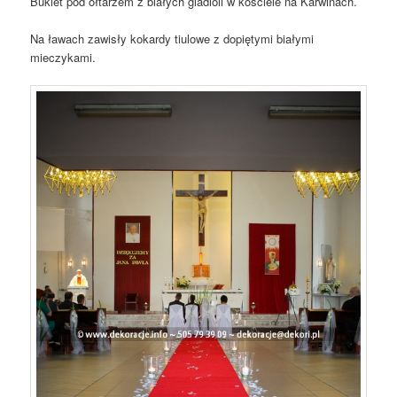
Bukiet pod ołtarzem z białych gladioli w kościele na Karwinach.
Na ławach zawisły kokardy tiulowe z dopiętymi białymi
mieczykami.