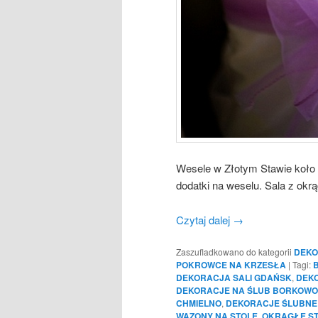
Wesele w Złotym Stawie koło
dodatki na weselu. Sala z okrą
Czytaj dalej
→
Zaszufladkowano do kategorii
DEKO
POKROWCE NA KRZESŁA
|
Tagi:
DEKORACJA SALI GDAŃSK
,
DEKO
DEKORACJE NA ŚLUB BORKOWO
CHMIELNO
,
DEKORACJE ŚLUBNE
WAZONY NA STOLE
,
OKRĄGŁE S