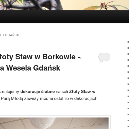
ITU GDAŃSK
Złoty Staw w Borkowie ~
na Wesela Gdańsk
ezentujemy
dekoracje ślubne
na sali
Złoty Staw w
Parą Młodą zawisły modne ostatnio w dekoracjach