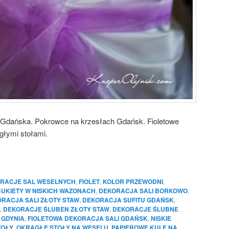
 Gdańska. Pokrowce na krzesłach Gdańsk. Fioletowe
głymi stołami.
RACJE SAL WESELNYCH
,
FIOLET
,
KOLOR PRZEWODNI
,
BUKIETY W NISKICH WAZONACH
,
DEKORACJA SALI BORKOWO
,
RACJA SALI ZŁOTY STAW
,
DEKORACJA SUFITU GDAŃSK
,
,
DEKORACJE ŚLUBEN ZŁOTY STAW
,
DEKORACJE ŚLUBNE
 GDYNIA
,
FIOLETOWA DEKORACJA SALI GDAŃSK
,
NISKIE
TOŁY
,
OKRĄGŁE STOŁY NA WESELU
,
PAPIEROWE KULE NA