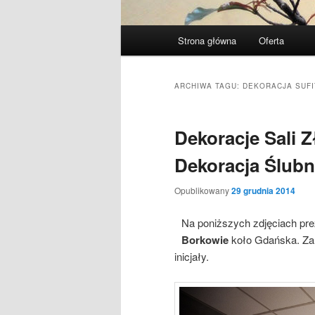
Menu
Strona główna
Oferta
Przeskocz
Przeskocz
główne
do
do
ARCHIWA TAGU:
DEKORACJA SUF
tekstu
widgetów
Dekoracje Sali 
Dekoracja Ślub
Opublikowany
29 grudnia 2014
Na poniższych zdjęciach pr
Borkowie
koło Gdańska. Za 
inicjały.