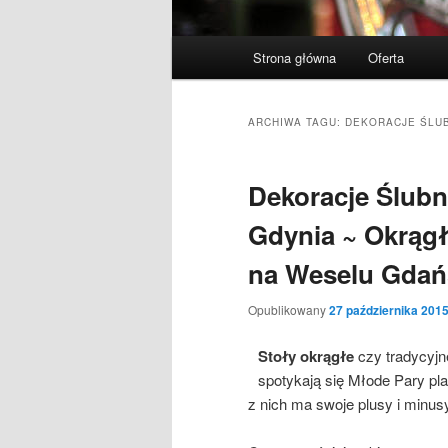
Menu
Strona główna
Oferta
Przeskocz
Przeskocz
główne
do
do
ARCHIWA TAGU:
DEKORACJE ŚLU
tekstu
widgetów
Dekoracje Ślub
Gdynia ~ Okrągł
na Weselu Gdań
Opublikowany
27 października 201
Stoły okrągłe
czy tradycyjn
spotykają się Młode Pary pla
z nich ma swoje plusy i minusy