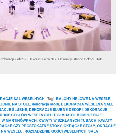
a dekoracja Gdańsk. Dekoracja serwetek. Dekoracje ślubne Dekori. Hotel
RACJE SAL WESELNYCH
|
Tagi:
BALONY HELOWE NA WESELE
ZONIE NA STOLE
,
dekoracja stołu
,
DEKORACJA WESELNA SALI
,
RACJE ŚLUBNE
,
DEKORACJE ŚLUBNE DEKORI
,
DEKORACJE
UBNE STOŁÓW WESELNYCH TRÓJMIASTO
,
KOMPOZYCJE
Y W MARTINÓWKACH
,
KWIATY W SZKLANYCH TUBACH
,
KWIATY
RĄGŁE CZY PROSTOKĄTNE STOŁY
,
OKRĄGŁE STOŁY
,
OKRĄGŁE
 NA WESELU
,
ROZSADZENIE GOŚCI WESELNYCH
,
SALA