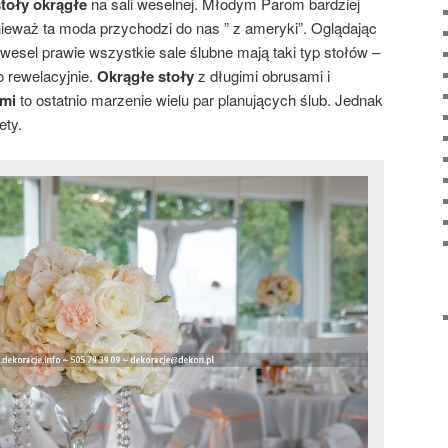
stoły okrągłe
na sali weselnej. Młodym Parom bardziej
nieważ ta moda przychodzi do nas ” z ameryki”. Oglądając
wesel prawie wszystkie sale ślubne mają taki typ stołów –
o rewelacyjnie.
Okrągłe stoły
z długimi obrusami i
ymi
to ostatnio marzenie wielu par planujących ślub. Jednak
ety.