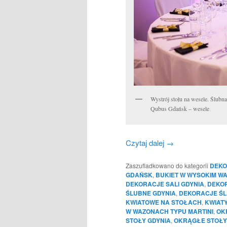
Wystrój stołu na wesele. Ślubn
Qubus Gdańsk – wesele
Czytaj dalej
→
Zaszufladkowano do kategorii
DEKO
GDAŃSK
,
BUKIET W WYSOKIM WA
DEKORACJE SALI GDYNIA
,
DEKO
ŚLUBNE GDYNIA
,
DEKORACJE ŚL
KWIATOWE NA STOŁACH
,
KWIAT
W WAZONACH TYPU MARTINI
,
OK
STOŁY GDYNIA
,
OKRĄGŁE STOŁY