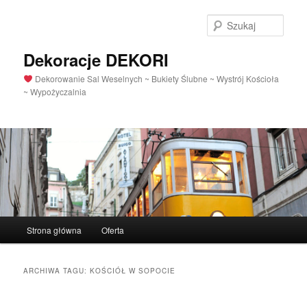
Szuka
Dekoracje DEKORI
Dekorowanie Sal Weselnych ~ Bukiety Ślubne ~ Wystrój Kościoła
~ Wypożyczalnia
Menu
Strona główna
Oferta
Przeskocz
Przeskocz
główne
do
do
ARCHIWA TAGU:
KOŚCIÓŁ W SOPOCIE
tekstu
widgetów