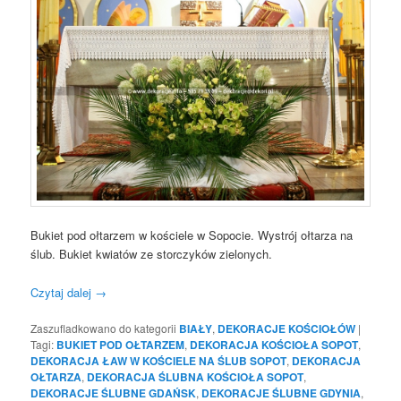
Bukiet pod ołtarzem w kościele w Sopocie. Wystrój ołtarza na
ślub. Bukiet kwiatów ze storczyków zielonych.
Czytaj dalej
→
Zaszufladkowano do kategorii
BIAŁY
,
DEKORACJE KOŚCIOŁÓW
|
Tagi:
BUKIET POD OŁTARZEM
,
DEKORACJA KOŚCIOŁA SOPOT
,
DEKORACJA ŁAW W KOŚCIELE NA ŚLUB SOPOT
,
DEKORACJA
OŁTARZA
,
DEKORACJA ŚLUBNA KOŚCIOŁA SOPOT
,
DEKORACJE ŚLUBNE GDAŃSK
,
DEKORACJE ŚLUBNE GDYNIA
,