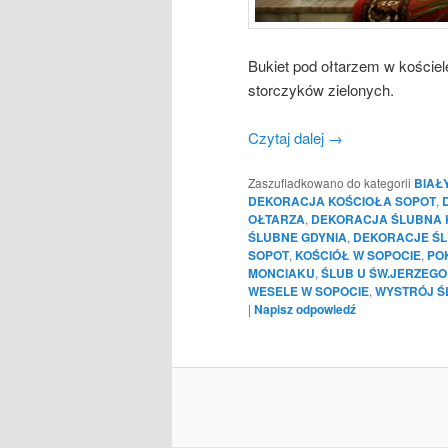
Bukiet pod ołtarzem w kościel
storczyków zielonych.
Czytaj dalej
→
Zaszufladkowano do kategorii
BIAŁ
DEKORACJA KOŚCIOŁA SOPOT
,
OŁTARZA
,
DEKORACJA ŚLUBNA 
ŚLUBNE GDYNIA
,
DEKORACJE ŚL
SOPOT
,
KOŚCIÓŁ W SOPOCIE
,
PO
MONCIAKU
,
ŚLUB U ŚW.JERZEGO
WESELE W SOPOCIE
,
WYSTRÓJ Ś
|
Napisz odpowiedź