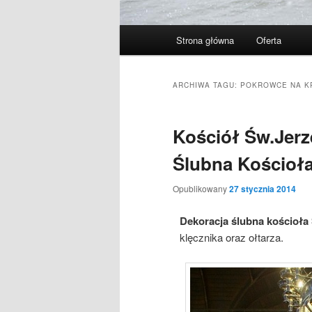
Menu
Strona główna
Oferta
Przeskocz
Przeskocz
główne
do
do
ARCHIWA TAGU:
POKROWCE NA K
tekstu
widgetów
Kościół Św.Jerz
Ślubna Kościoł
Opublikowany
27 stycznia 2014
Dekoracja ślubna kościoła
klęcznika oraz ołtarza.