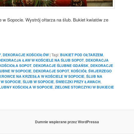
e w Sopocie. Wystrój ołtarza na ślub. Bukiet kwiatów ze
Y
,
DEKORACJE KOŚCIOŁÓW
|
Tagi:
BUKIET POD OŁTARZEM
,
DEKORACJA ŁAW W KOŚCIELE NA ŚLUB SOPOT
,
DEKORACJA
KOŚCIOŁA SOPOT
,
DEKORACJE ŚLUBNE GDAŃSK
,
DEKORACJE
UBNE W SOPOCIE
,
DEKORACJE SOPOT
,
KOŚCIÓŁ ŚW.JERZEGO
KROWCE NA KRZESŁA W KOŚCIELE W SOPOCIE
,
ŚLUB NA
 W SOPOCIE
,
ŚLUB W SOPOCIE
,
ŚWIECZKI PRZY ŁAWACH
,
LUBNY KOŚCIOŁA W SOPOCIE
,
ZIELONE STORCZYKI W BUKIECIE
Dumnie wspierane przez WordPressa