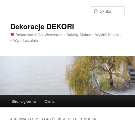
Szuka
Dekoracje DEKORI
Dekorowanie Sal Weselnych ~ Bukiety Ślubne ~ Wystrój Kościoła
~ Wypożyczalnia
Menu
Strona główna
Oferta
Przeskocz
Przeskocz
główne
do
do
ARCHIWA TAGU:
PAŁAC ŚLUB WESELE POMORSKIE
tekstu
widgetów