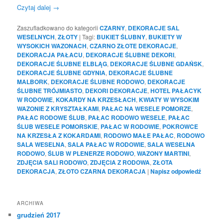
Czytaj dalej
→
Zaszufladkowano do kategorii
CZARNY
,
DEKORACJE SAL
WESELNYCH
,
ZŁOTY
|
Tagi:
BUKIET ŚLUBNY
,
BUKIETY W
WYSOKICH WAZONACH
,
CZARNO ZŁOTE DEKORACJE
,
DEKORACJA PAŁACU
,
DEKORACJE ŚLUBNE DEKORI
,
DEKORACJE ŚLUBNE ELBLĄG
,
DEKORACJE ŚLUBNE GDAŃSK
,
DEKORACJE ŚLUBNE GDYNIA
,
DEKORACJE ŚLUBNE
MALBORK
,
DEKORACJE ŚLUBNE RODOWO
,
DEKORACJE
ŚLUBNE TRÓJMIASTO
,
DEKORI DEKORACJE
,
HOTEL PAŁACYK
W RODOWIE
,
KOKARDY NA KRZESŁACH
,
KWIATY W WYSOKIM
WAZONIE Z KRYSZTAŁKAMI
,
PAŁAC NA WESELE POMORZE
,
PAŁAC RODOWE ŚLUB
,
PAŁAC RODOWO WESELE
,
PAŁAC
ŚLUB WESELE POMORSKIE
,
PAŁAC W RODOWIE
,
POKROWCE
NA KRZESŁA Z KOKARDAMI
,
RODOWO MAŁE PAŁAC
,
RODOWO
SALA WESELNA
,
SALA PAŁAC W RODOWIE
,
SALA WESELNA
RODOWO
,
ŚLUB W PLENERZE RODOWO
,
WAZONY MARTINI
,
ZDJĘCIA SALI RODOWO
,
ZDJĘCIA Z RODOWA
,
ZŁOTA
DEKORACJA
,
ZŁOTO CZARNA DEKORACJA
|
Napisz odpowiedź
ARCHIWA
grudzień 2017