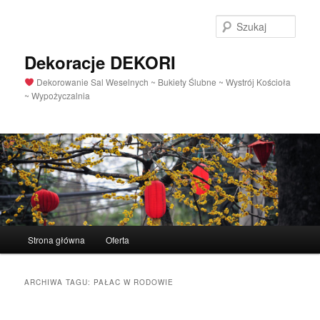
Szuka
Dekoracje DEKORI
Dekorowanie Sal Weselnych ~ Bukiety Ślubne ~ Wystrój Kościoła
~ Wypożyczalnia
Menu
Strona główna
Oferta
Przeskocz
Przeskocz
główne
do
do
ARCHIWA TAGU:
PAŁAC W RODOWIE
tekstu
widgetów