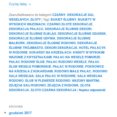
Czytaj dalej
→
Zaszufladkowano do kategorii
CZARNY
,
DEKORACJE SAL
WESELNYCH
,
ZŁOTY
|
Tagi:
BUKIET ŚLUBNY
,
BUKIETY W
WYSOKICH WAZONACH
,
CZARNO ZŁOTE DEKORACJE
,
DEKORACJA PAŁACU
,
DEKORACJE ŚLUBNE DEKORI
,
DEKORACJE ŚLUBNE ELBLĄG
,
DEKORACJE ŚLUBNE GDAŃSK
,
DEKORACJE ŚLUBNE GDYNIA
,
DEKORACJE ŚLUBNE
MALBORK
,
DEKORACJE ŚLUBNE RODOWO
,
DEKORACJE
ŚLUBNE TRÓJMIASTO
,
DEKORI DEKORACJE
,
HOTEL PAŁACYK
W RODOWIE
,
KOKARDY NA KRZESŁACH
,
KWIATY W WYSOKIM
WAZONIE Z KRYSZTAŁKAMI
,
PAŁAC NA WESELE POMORZE
,
PAŁAC RODOWE ŚLUB
,
PAŁAC RODOWO WESELE
,
PAŁAC
ŚLUB WESELE POMORSKIE
,
PAŁAC W RODOWIE
,
POKROWCE
NA KRZESŁA Z KOKARDAMI
,
RODOWO MAŁE PAŁAC
,
RODOWO
SALA WESELNA
,
SALA PAŁAC W RODOWIE
,
SALA WESELNA
RODOWO
,
ŚLUB W PLENERZE RODOWO
,
WAZONY MARTINI
,
ZDJĘCIA SALI RODOWO
,
ZDJĘCIA Z RODOWA
,
ZŁOTA
DEKORACJA
,
ZŁOTO CZARNA DEKORACJA
|
Napisz odpowiedź
ARCHIWA
grudzień 2017