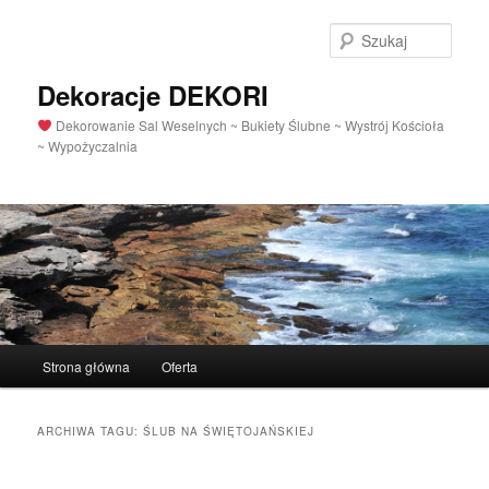
Szuka
Dekoracje DEKORI
Dekorowanie Sal Weselnych ~ Bukiety Ślubne ~ Wystrój Kościoła
~ Wypożyczalnia
Menu
Strona główna
Oferta
Przeskocz
Przeskocz
główne
do
do
ARCHIWA TAGU:
ŚLUB NA ŚWIĘTOJAŃSKIEJ
tekstu
widgetów