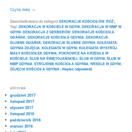
Czytaj dalej
→
Zaszufladkowano do kategorii
DEKORACJE KOŚCIOŁÓW
,
RÓŻ
|
Tagi:
DEKORACJA W KOŚCIELE W GDYNI
,
DEKORACJA W NMP W
GDYNI
,
DEKORACJA Z GERBERÓW
,
DEKORACJE KOŚCIOŁA
GDAŃSK
,
DEKORACJE KOŚCIOŁA GDYNIA
,
DEKORACJE
ŚLUBNE GDAŃSK
,
DEKORACJE ŚLUBNE GDYNIA
,
KOLEGIATA
GDYNIA ZDJĘCIA
,
KOLEGIATA W GDYNI
,
KOLEGIATA WYSTRÓJ
,
MAŁY KOŚCIÓŁEK GDYNIA
,
POKROWCE NA KRZESŁA W
KOŚCIELE
,
ŚLUB NA ŚWIĘTOJAŃSKIEJ
,
ŚLUB W GDYNI
,
ŚLUB W
NMP GDYNIA
,
STROJENIE KOŚCIOŁA GDYNIA
,
WESELE W GDYNI
,
ZDJĘCIA KOŚCIOŁA GDYNIA
|
Napisz odpowiedź
ARCHIWA
grudzień 2017
listopad 2017
styczeń 2017
listopad 2016
październik 2016
marzec 2016