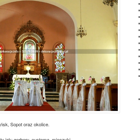
sk, Sopot oraz okolice.
ty jak: gerbery, eustoma, mieczyki.