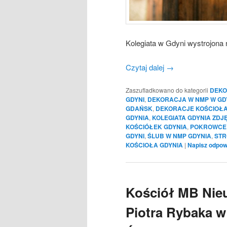
Kolegiata w Gdyni wystrojona 
Czytaj dalej
→
Zaszufladkowano do kategorii
DEKO
GDYNI
,
DEKORACJA W NMP W GD
GDAŃSK
,
DEKORACJE KOŚCIOŁA
GDYNIA
,
KOLEGIATA GDYNIA ZDJ
KOŚCIÓŁEK GDYNIA
,
POKROWCE 
GDYNI
,
ŚLUB W NMP GDYNIA
,
STR
KOŚCIOŁA GDYNIA
|
Napisz odpow
Kościół MB Nieu
Piotra Rybaka w