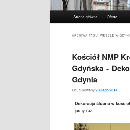
Menu
Strona główna
Oferta
Przeskocz
Przeskocz
główne
do
do
ARCHIWA TAGU:
WESELE W GDYNI
tekstu
widgetów
Kościół NMP Kró
Gdyńska ~ Dekor
Gdynia
Opublikowany
2 lutego 2014
Dekoracja ślubna w koście
jasny róż.