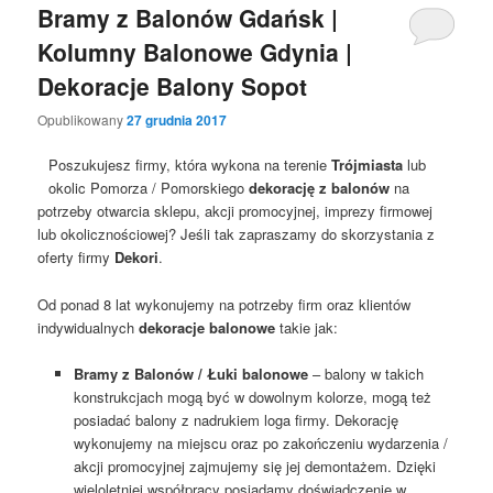
Bramy z Balonów Gdańsk |
Kolumny Balonowe Gdynia |
Dekoracje Balony Sopot
Opublikowany
27 grudnia 2017
Poszukujesz firmy, która wykona na terenie
Trójmiasta
lub
okolic Pomorza / Pomorskiego
dekorację z balonów
na
potrzeby otwarcia sklepu, akcji promocyjnej, imprezy firmowej
lub okolicznościowej? Jeśli tak zapraszamy do skorzystania z
oferty firmy
Dekori
.
Od ponad 8 lat wykonujemy na potrzeby firm oraz klientów
indywidualnych
dekoracje balonowe
takie jak:
Bramy z Balonów / Łuki balonowe
– balony w takich
konstrukcjach mogą być w dowolnym kolorze, mogą też
posiadać balony z nadrukiem loga firmy. Dekorację
wykonujemy na miejscu oraz po zakończeniu wydarzenia /
akcji promocyjnej zajmujemy się jej demontażem. Dzięki
wieloletniej współpracy posiadamy doświadczenie w