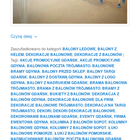
Czytaj dalej
→
Zaszufladkowano do kategorii
BALONY LEDOWE
,
BALONY Z
HELEM
,
DEKORACJE BALONOWE
,
DEKORACJE Z BALONÓW
|
Tagi:
AKCJE PROMOCYJNE GDAŃSK
,
AKCJE PROMOCYJNE
GDYNIA
,
BALONOWA POCZTA TRÓJMIASTO
,
BALONOWE
BRAMY GDYNIA
,
BALONY PRZED SKLEP
,
BALONY TARGI
GDAŃSK
,
BALONY Z DOSTAWĄ GDYNIA
,
BALONY Z LOGO
GDYNIA
,
BALONY Z NADRUKIEM GDAŃSK
,
BRAMA BALONOWA
TRÓJMIASTO
,
BRAMA Z BALONÓW TRÓJMIASTO
,
BRAMY Z
BALONÓW GDAŃSK
,
BUKIETY Z BALONÓW
,
DEKORACJA Z
BALONÓW GDYNIA
,
DEKORACJE BALONOWE DLA FIRM
,
DEKORACJE BALONOWE TRÓJMIASTO
,
DEKORACJI NA TARGI
TRÓJMIASTO
,
DEKORI
,
DEKORI DEKORACJE BALONOWE
,
DEKOROWANIE BALONAMI GDAŃSK
,
EVENTY GDAŃSK
,
FIRMA
EWENTOWA GDYNIA
,
KOLUMNA Z BALONÓW SOPOT
,
KOLUMNY
BALONOWE GDYNIA
,
KOLUMNY Z BALONÓW SOPOT
,
ŁUKI
BALONOWE POMORZE
,
ŁUKI Z BALONÓW POMORSKIE
,
NADMUCHIWANIE BALONÓW
,
POCZTA BALONOWA GDAŃSK
,