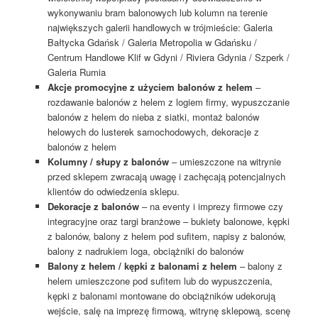
wykonywaniu bram balonowych lub kolumn na terenie
największych galerii handlowych w trójmieście: Galeria
Bałtycka Gdańsk / Galeria Metropolia w Gdańsku /
Centrum Handlowe Klif w Gdyni / Riviera Gdynia / Szperk /
Galeria Rumia
Akcje promocyjne z użyciem balonów z helem
–
rozdawanie balonów z helem z logiem firmy, wypuszczanie
balonów z helem do nieba z siatki, montaż balonów
helowych do lusterek samochodowych, dekoracje z
balonów z helem
Kolumny / słupy z balonów
– umieszczone na witrynie
przed sklepem zwracają uwagę i zachęcają potencjalnych
klientów do odwiedzenia sklepu.
Dekoracje z balonów
– na eventy i imprezy firmowe czy
integracyjne oraz targi branżowe – bukiety balonowe, kępki
z balonów, balony z helem pod sufitem, napisy z balonów,
balony z nadrukiem loga, obciążniki do balonów
Balony z helem / kępki z balonami z helem
– balony z
helem umieszczone pod sufitem lub do wypuszczenia,
kępki z balonami montowane do obciążników udekorują
wejście, salę na imprezę firmową, witrynę sklepową, scenę