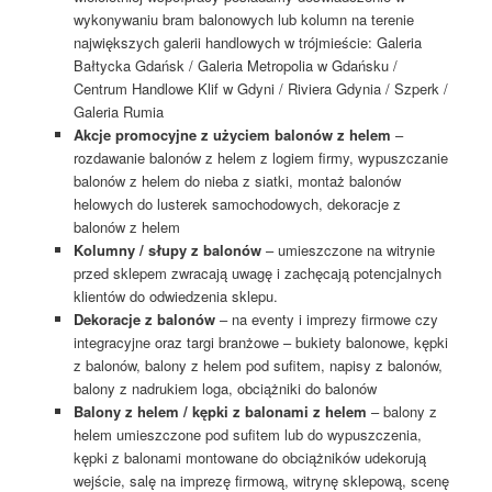
wykonywaniu bram balonowych lub kolumn na terenie
największych galerii handlowych w trójmieście: Galeria
Bałtycka Gdańsk / Galeria Metropolia w Gdańsku /
Centrum Handlowe Klif w Gdyni / Riviera Gdynia / Szperk /
Galeria Rumia
Akcje promocyjne z użyciem balonów z helem
–
rozdawanie balonów z helem z logiem firmy, wypuszczanie
balonów z helem do nieba z siatki, montaż balonów
helowych do lusterek samochodowych, dekoracje z
balonów z helem
Kolumny / słupy z balonów
– umieszczone na witrynie
przed sklepem zwracają uwagę i zachęcają potencjalnych
klientów do odwiedzenia sklepu.
Dekoracje z balonów
– na eventy i imprezy firmowe czy
integracyjne oraz targi branżowe – bukiety balonowe, kępki
z balonów, balony z helem pod sufitem, napisy z balonów,
balony z nadrukiem loga, obciążniki do balonów
Balony z helem / kępki z balonami z helem
– balony z
helem umieszczone pod sufitem lub do wypuszczenia,
kępki z balonami montowane do obciążników udekorują
wejście, salę na imprezę firmową, witrynę sklepową, scenę