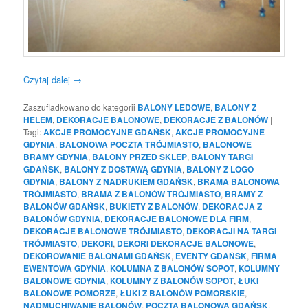
Czytaj dalej
→
Zaszufladkowano do kategorii
BALONY LEDOWE
,
BALONY Z
HELEM
,
DEKORACJE BALONOWE
,
DEKORACJE Z BALONÓW
|
Tagi:
AKCJE PROMOCYJNE GDAŃSK
,
AKCJE PROMOCYJNE
GDYNIA
,
BALONOWA POCZTA TRÓJMIASTO
,
BALONOWE
BRAMY GDYNIA
,
BALONY PRZED SKLEP
,
BALONY TARGI
GDAŃSK
,
BALONY Z DOSTAWĄ GDYNIA
,
BALONY Z LOGO
GDYNIA
,
BALONY Z NADRUKIEM GDAŃSK
,
BRAMA BALONOWA
TRÓJMIASTO
,
BRAMA Z BALONÓW TRÓJMIASTO
,
BRAMY Z
BALONÓW GDAŃSK
,
BUKIETY Z BALONÓW
,
DEKORACJA Z
BALONÓW GDYNIA
,
DEKORACJE BALONOWE DLA FIRM
,
DEKORACJE BALONOWE TRÓJMIASTO
,
DEKORACJI NA TARGI
TRÓJMIASTO
,
DEKORI
,
DEKORI DEKORACJE BALONOWE
,
DEKOROWANIE BALONAMI GDAŃSK
,
EVENTY GDAŃSK
,
FIRMA
EWENTOWA GDYNIA
,
KOLUMNA Z BALONÓW SOPOT
,
KOLUMNY
BALONOWE GDYNIA
,
KOLUMNY Z BALONÓW SOPOT
,
ŁUKI
BALONOWE POMORZE
,
ŁUKI Z BALONÓW POMORSKIE
,
NADMUCHIWANIE BALONÓW
,
POCZTA BALONOWA GDAŃSK
,