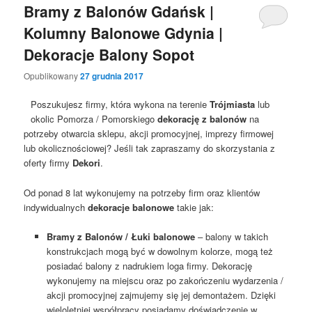
Bramy z Balonów Gdańsk |
Kolumny Balonowe Gdynia |
Dekoracje Balony Sopot
Opublikowany
27 grudnia 2017
Poszukujesz firmy, która wykona na terenie
Trójmiasta
lub
okolic Pomorza / Pomorskiego
dekorację z balonów
na
potrzeby otwarcia sklepu, akcji promocyjnej, imprezy firmowej
lub okolicznościowej? Jeśli tak zapraszamy do skorzystania z
oferty firmy
Dekori
.
Od ponad 8 lat wykonujemy na potrzeby firm oraz klientów
indywidualnych
dekoracje balonowe
takie jak:
Bramy z Balonów / Łuki balonowe
– balony w takich
konstrukcjach mogą być w dowolnym kolorze, mogą też
posiadać balony z nadrukiem loga firmy. Dekorację
wykonujemy na miejscu oraz po zakończeniu wydarzenia /
akcji promocyjnej zajmujemy się jej demontażem. Dzięki
wieloletniej współpracy posiadamy doświadczenie w