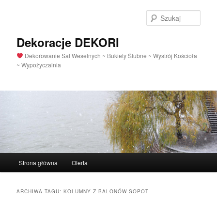
Szuka
Dekoracje DEKORI
Dekorowanie Sal Weselnych ~ Bukiety Ślubne ~ Wystrój Kościoła
~ Wypożyczalnia
Menu
Strona główna
Oferta
Przeskocz
Przeskocz
główne
do
do
ARCHIWA TAGU:
KOLUMNY Z BALONÓW SOPOT
tekstu
widgetów