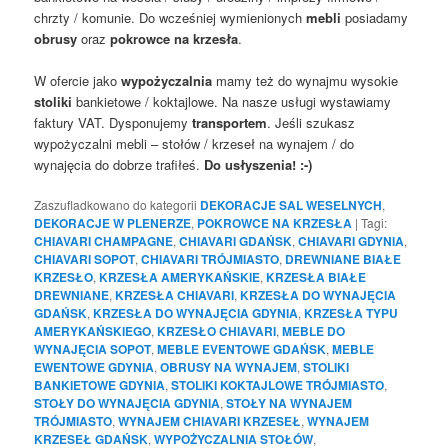
chrzty / komunie. Do wcześniej wymienionych
mebli
posiadamy
obrusy
oraz
pokrowce na krzesła
.
W ofercie jako
wypożyczalnia
mamy też do wynajmu wysokie
stoliki
bankietowe / koktajlowe. Na nasze usługi wystawiamy
faktury VAT. Dysponujemy
transportem
. Jeśli szukasz
wypożyczalni mebli – stołów / krzeseł na wynajem / do
wynajęcia do dobrze trafiłeś.
Do usłyszenia! :-)
Zaszufladkowano do kategorii
DEKORACJE SAL WESELNYCH
,
DEKORACJE W PLENERZE
,
POKROWCE NA KRZESŁA
|
Tagi:
CHIAVARI CHAMPAGNE
,
CHIAVARI GDAŃSK
,
CHIAVARI GDYNIA
,
CHIAVARI SOPOT
,
CHIAVARI TRÓJMIASTO
,
DREWNIANE BIAŁE
KRZESŁO
,
KRZESŁA AMERYKAŃSKIE
,
KRZESŁA BIAŁE
DREWNIANE
,
KRZESŁA CHIAVARI
,
KRZESŁA DO WYNAJĘCIA
GDAŃSK
,
KRZESŁA DO WYNAJĘCIA GDYNIA
,
KRZESŁA TYPU
AMERYKAŃSKIEGO
,
KRZESŁO CHIAVARI
,
MEBLE DO
WYNAJĘCIA SOPOT
,
MEBLE EVENTOWE GDAŃSK
,
MEBLE
EWENTOWE GDYNIA
,
OBRUSY NA WYNAJEM
,
STOLIKI
BANKIETOWE GDYNIA
,
STOLIKI KOKTAJLOWE TRÓJMIASTO
,
STOŁY DO WYNAJĘCIA GDYNIA
,
STOŁY NA WYNAJEM
TRÓJMIASTO
,
WYNAJEM CHIAVARI KRZESEŁ
,
WYNAJEM
KRZESEŁ GDAŃSK
,
WYPOŻYCZALNIA STOŁÓW
,