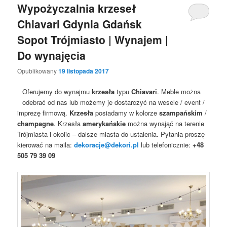
Wypożyczalnia krzeseł
Chiavari Gdynia Gdańsk
Sopot Trójmiasto | Wynajem |
Do wynajęcia
Opublikowany
19 listopada 2017
Oferujemy do wynajmu
krzesła
typu
Chiavari
. Meble można
odebrać od nas lub możemy je dostarczyć na wesele / event /
imprezę firmową.
Krzesła
posiadamy w kolorze
szampańskim
/
champagne
. Krzesła
amerykańskie
można wynająć na terenie
Trójmiasta i okolic – dalsze miasta do ustalenia. Pytania proszę
kierować na maila:
dekoracje@dekori.pl
lub telefonicznie:
+48
505 79 39 09