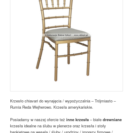
Krzesło chiavari do wynajęcia / wypożyczalnia – Trójmiasto –
Rumia Reda Wejherowo. Krzesła amerykańskie.
Posiadamy w naszej ofercie też
inne krzesła
– białe
drewniane
krzesła idealne na ślubu w plenerze oraz krzesła i stoły
bankietowe na wesela / śluby / urodziny / imprezy firmowe /