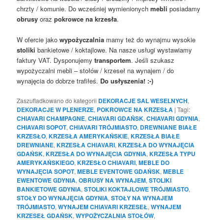
chrzty / komunie. Do wcześniej wymienionych
mebli
posiadamy
obrusy
oraz
pokrowce na krzesła
.
W ofercie jako
wypożyczalnia
mamy też do wynajmu wysokie
stoliki
bankietowe / koktajlowe. Na nasze usługi wystawiamy
faktury VAT. Dysponujemy
transportem
. Jeśli szukasz
wypożyczalni mebli – stołów / krzeseł na wynajem / do
wynajęcia do dobrze trafiłeś.
Do usłyszenia! :-)
Zaszufladkowano do kategorii
DEKORACJE SAL WESELNYCH
,
DEKORACJE W PLENERZE
,
POKROWCE NA KRZESŁA
|
Tagi:
CHIAVARI CHAMPAGNE
,
CHIAVARI GDAŃSK
,
CHIAVARI GDYNIA
,
CHIAVARI SOPOT
,
CHIAVARI TRÓJMIASTO
,
DREWNIANE BIAŁE
KRZESŁO
,
KRZESŁA AMERYKAŃSKIE
,
KRZESŁA BIAŁE
DREWNIANE
,
KRZESŁA CHIAVARI
,
KRZESŁA DO WYNAJĘCIA
GDAŃSK
,
KRZESŁA DO WYNAJĘCIA GDYNIA
,
KRZESŁA TYPU
AMERYKAŃSKIEGO
,
KRZESŁO CHIAVARI
,
MEBLE DO
WYNAJĘCIA SOPOT
,
MEBLE EVENTOWE GDAŃSK
,
MEBLE
EWENTOWE GDYNIA
,
OBRUSY NA WYNAJEM
,
STOLIKI
BANKIETOWE GDYNIA
,
STOLIKI KOKTAJLOWE TRÓJMIASTO
,
STOŁY DO WYNAJĘCIA GDYNIA
,
STOŁY NA WYNAJEM
TRÓJMIASTO
,
WYNAJEM CHIAVARI KRZESEŁ
,
WYNAJEM
KRZESEŁ GDAŃSK
,
WYPOŻYCZALNIA STOŁÓW
,