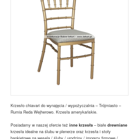
Krzesło chiavari do wynajęcia / wypożyczalnia – Trójmiasto –
Rumia Reda Wejherowo. Krzesła amerykańskie.
Posiadamy w naszej ofercie też
inne krzesła
– białe
drewniane
krzesła idealne na ślubu w plenerze oraz krzesła i stoły
bankietowe na wesela / śluby / urodziny / imprezy firmowe /