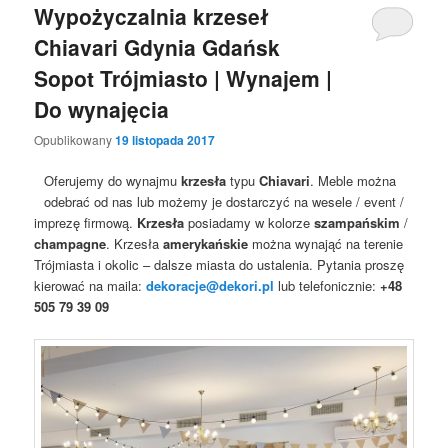
Wypożyczalnia krzeseł
Chiavari Gdynia Gdańsk
Sopot Trójmiasto | Wynajem |
Do wynajęcia
Opublikowany
19 listopada 2017
Oferujemy do wynajmu
krzesła
typu
Chiavari
. Meble można
odebrać od nas lub możemy je dostarczyć na wesele / event /
imprezę firmową.
Krzesła
posiadamy w kolorze
szampańskim
/
champagne
. Krzesła
amerykańskie
można wynająć na terenie
Trójmiasta i okolic – dalsze miasta do ustalenia. Pytania proszę
kierować na maila:
dekoracje@dekori.pl
lub telefonicznie:
+48
505 79 39 09