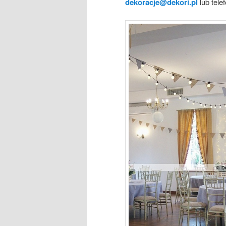
dekoracje@dekori.pl
lub tele