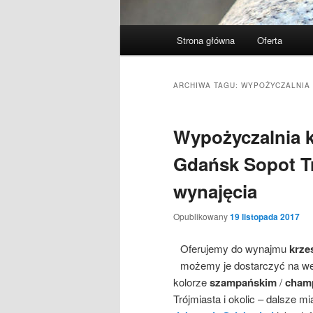
Menu
Strona główna
Oferta
Przeskocz
Przeskocz
główne
do
do
ARCHIWA TAGU:
WYPOŻYCZALNIA
tekstu
widgetów
Wypożyczalnia k
Gdańsk Sopot Tr
wynajęcia
Opublikowany
19 listopada 2017
Oferujemy do wynajmu
krze
możemy je dostarczyć na wes
kolorze
szampańskim
/
cham
Trójmiasta i okolic – dalsze m