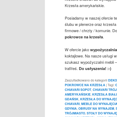
Krzesła amerykańskie.
Posiadamy w naszej ofercie t
ślubu w plenerze oraz krzesła 
firmowe / chrzty / komunie. 
pokrowce na krzesła
.
W ofercie jako
wypożyczalnia
koktajlowe. Na nasze usługi
szukasz wypożyczalni mebli –
trafiłeś.
Do usłyszenia! :-)
Zaszufladkowano do kategorii
DEKO
POKROWCE NA KRZESŁA
|
Tagi:
CHIAVARI SOPOT
,
CHIAVARI TRÓ
AMERYKAŃSKIE
,
KRZESŁA BIAŁ
GDAŃSK
,
KRZESŁA DO WYNAJĘC
CHIAVARI
,
MEBLE DO WYNAJĘCI
GDYNIA
,
OBRUSY NA WYNAJEM
,
TRÓJMIASTO
,
STOŁY DO WYNAJĘ