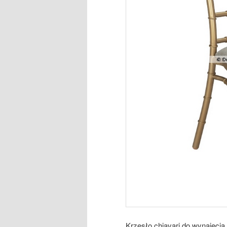
Krzesło chiavari do wynajęci