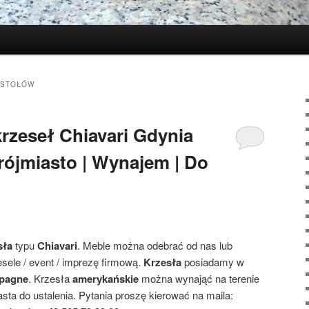
 STOŁÓW
rzeseł Chiavari Gdynia
ójmiasto | Wynajem | Do
sła
typu
Chiavari
. Meble można odebrać od nas lub
ele / event / imprezę firmową.
Krzesła
posiadamy w
pagne
. Krzesła
amerykańskie
można wynająć na terenie
iasta do ustalenia. Pytania proszę kierować na maila: