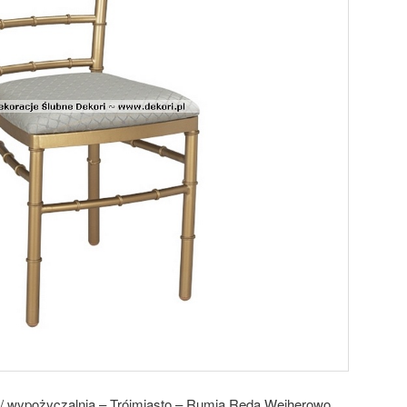
a / wypożyczalnia – Trójmiasto – Rumia Reda Wejherowo.