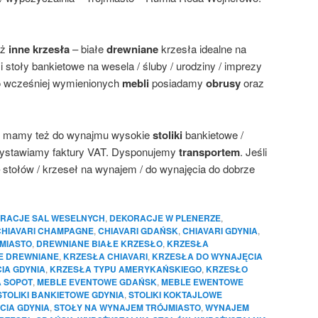
eż
inne krzesła
– białe
drewniane
krzesła idealne na
i stoły bankietowe na wesela / śluby / urodziny / imprezy
Do wcześniej wymienionych
mebli
posiadamy
obrusy
oraz
mamy też do wynajmu wysokie
stoliki
bankietowe /
 wystawiamy faktury VAT. Dysponujemy
transportem
. Jeśli
 stołów / krzeseł na wynajem / do wynajęcia do dobrze
RACJE SAL WESELNYCH
,
DEKORACJE W PLENERZE
,
CHIAVARI CHAMPAGNE
,
CHIAVARI GDAŃSK
,
CHIAVARI GDYNIA
,
JMIASTO
,
DREWNIANE BIAŁE KRZESŁO
,
KRZESŁA
E DREWNIANE
,
KRZESŁA CHIAVARI
,
KRZESŁA DO WYNAJĘCIA
IA GDYNIA
,
KRZESŁA TYPU AMERYKAŃSKIEGO
,
KRZESŁO
A SOPOT
,
MEBLE EVENTOWE GDAŃSK
,
MEBLE EWENTOWE
STOLIKI BANKIETOWE GDYNIA
,
STOLIKI KOKTAJLOWE
CIA GDYNIA
,
STOŁY NA WYNAJEM TRÓJMIASTO
,
WYNAJEM